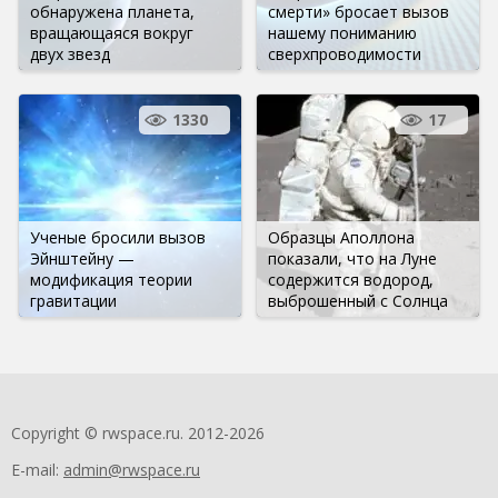
обнаружена планета,
смерти» бросает вызов
вращающаяся вокруг
нашему пониманию
двух звезд
сверхпроводимости
1330
17
Ученые бросили вызов
Образцы Аполлона
Эйнштейну —
показали, что на Луне
модификация теории
содержится водород,
гравитации
выброшенный с Солнца
Copyright © rwspace.ru. 2012-2026
E-mail:
admin@rwspace.ru