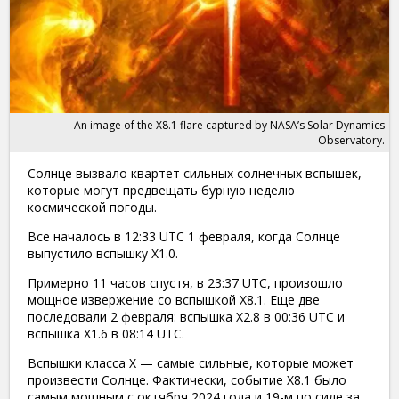
An image of the X8.1 flare captured by NASA’s Solar Dynamics
Observatory.
Солнце вызвало квартет сильных солнечных вспышек,
которые могут предвещать бурную неделю
космической погоды.
Все началось в 12:33 UTC 1 февраля, когда Солнце
выпустило вспышку X1.0.
Примерно 11 часов спустя, в 23:37 UTC, произошло
мощное извержение со вспышкой X8.1. Еще две
последовали 2 февраля: вспышка X2.8 в 00:36 UTC и
вспышка X1.6 в 08:14 UTC.
Вспышки класса X — самые сильные, которые может
произвести Солнце. Фактически, событие X8.1 было
самым мощным с октября 2024 года и 19-м по силе за