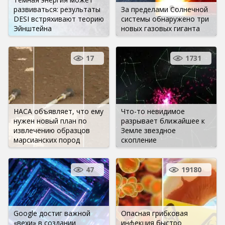
развиваться: результаты
За пределами Солнечной
DESI встряхивают теорию
системы обнаружено три
Эйнштейна
новых газовых гиганта
17
1731
НАСА объявляет, что ему
Что-то невидимое
нужен новый план по
разрывает ближайшее к
извлечению образцов
Земле звездное
марсианских пород
скопление
47
19180
Google достиг важной
Опасная грибковая
«вехи» в создании
инфекция быстро