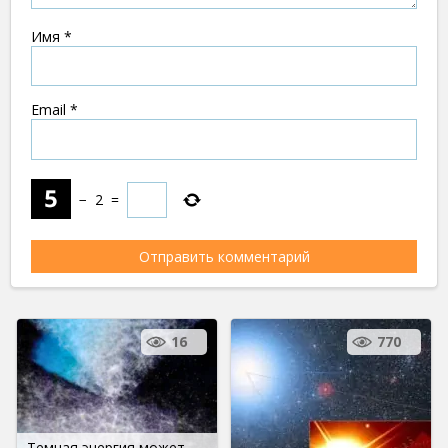
Имя
*
Email
*
−
2
=
16
770
Темная энергия может