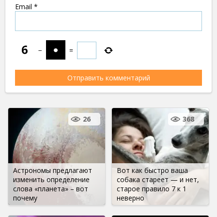
Email
*
−
=
26
368
Астрономы предлагают
Вот как быстро ваша
изменить определение
собака стареет — и нет,
слова «планета» – вот
старое правило 7 к 1
почему
неверно