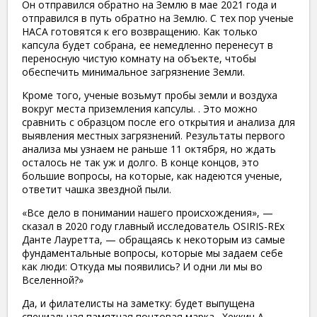
Он отправился обратно на Землю в мае 2021 года и
отправился в путь обратно на Землю. С тех пор ученые
НАСА готовятся к его возвращению. Как только
капсула будет собрана, ее немедленно перенесут в
переносную чистую комнату на объекте, чтобы
обеспечить минимальное загрязнение Земли.
Кроме того, ученые возьмут пробы земли и воздуха
вокруг места приземления капсулы. . Это можно
сравнить с образцом после его открытия и анализа для
выявления местных загрязнений. Результаты первого
анализа мы узнаем не раньше 11 октября, но ждать
осталось не так уж и долго. В конце концов, это
большие вопросы, на которые, как надеются ученые,
ответит чашка звездной пыли.
«Все дело в понимании нашего происхождения», —
сказал в 2020 году главный исследователь OSIRIS-REx
Данте Лауретта, — обращаясь к некоторым из самые
фундаментальные вопросы, которые мы задаем себе
как люди: Откуда мы появились? И одни ли мы во
Вселенной?»
Да, и филателисты на заметку: будет выпущена
специальная памятная почтовая марка . Хеккин А.