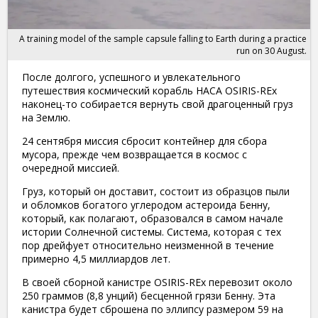
A training model of the sample capsule falling to Earth during a practice
run on 30 August.
После долгого, успешного и увлекательного
путешествия космический корабль НАСА OSIRIS-REx
наконец-то собирается вернуть свой драгоценный груз
на Землю.
24 сентября миссия сбросит контейнер для сбора
мусора, прежде чем возвращается в космос с
очередной миссией.
Груз, который он доставит, состоит из образцов пыли
и обломков богатого углеродом астероида Бенну,
который, как полагают, образовался в самом начале
истории Солнечной системы. Система, которая с тех
пор дрейфует относительно неизменной в течение
примерно 4,5 миллиардов лет.
В своей сборной канистре OSIRIS-REx перевозит около
250 граммов (8,8 унций) бесценной грязи Бенну. Эта
канистра будет сброшена по эллипсу размером 59 на