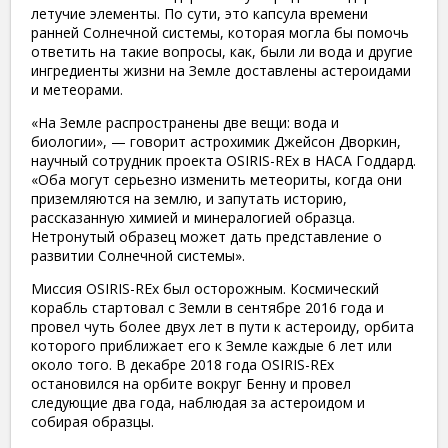
летучие элементы. По сути, это капсула времени
ранней Солнечной системы, которая могла бы помочь
ответить на такие вопросы, как, были ли вода и другие
ингредиенты жизни на Земле доставлены астероидами
и метеорами.
«На Земле распространены две вещи: вода и
биологии», — говорит астрохимик Джейсон Дворкин,
научный сотрудник проекта OSIRIS-REx в НАСА Годдард.
«Оба могут серьезно изменить метеориты, когда они
приземляются на землю, и запутать историю,
рассказанную химией и минералогией образца.
Нетронутый образец может дать представление о
развитии Солнечной системы».
Миссия OSIRIS-REx был осторожным. Космический
корабль стартовал с Земли в сентябре 2016 года и
провел чуть более двух лет в пути к астероиду, орбита
которого приближает его к Земле каждые 6 лет или
около того. В декабре 2018 года OSIRIS-REx
остановился на орбите вокруг Бенну и провел
следующие два года, наблюдая за астероидом и
собирая образцы.