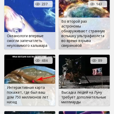
237
143
Во второй раз
астрономы
обнаруживают странную
Океанологи впервые
вспышку ультрафиолета
смогли запечатлеть
во время взрыва
неуловимого кальмара
сверхновой
484
89
Интерактивная карта
покажет, где был ваш
Высадка людей на Луну
дом 750 миллионов лет
требует дополнительные
назад
миллиарды