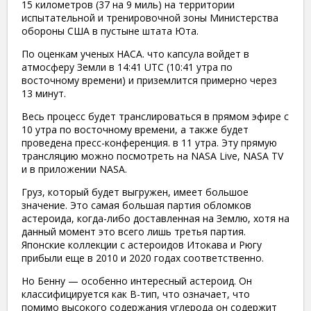
15 километров (37 на 9 миль) на территории
испытательной и тренировочной зоны Министерства
обороны США в пустыне штата Юта.
По оценкам ученых НАСА. что капсула войдет в
атмосферу Земли в 14:41 UTC (10:41 утра по
восточному времени) и приземлится примерно через
13 минут.
Весь процесс будет транслироваться в прямом эфире с
10 утра по восточному времени, а также будет
проведена пресс-конференция. в 11 утра. Эту прямую
трансляцию можно посмотреть на NASA Live, NASA TV
и в приложении NASA.
Груз, который будет выгружен, имеет большое
значение. Это самая большая партия обломков
астероида, когда-либо доставленная на Землю, хотя на
данный момент это всего лишь третья партия.
Японские коллекции с астероидов Итокава и Рюгу
прибыли еще в 2010 и 2020 годах соответственно.
Но Бенну — особенно интересный астероид. Он
классифицируется как B-тип, что означает, что
помимо высокого содержания углерода он содержит