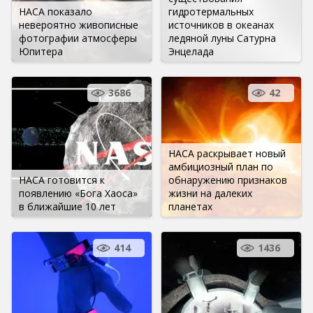
НАСА показало
гидротермальных
невероятно живописные
источников в океанах
фотографии атмосферы
ледяной луны Сатурна
Юпитера
Энцелада
3686
42
НАСА раскрывает новый
амбициозный план по
НАСА готовится к
обнаружению признаков
появлению «Бога Хаоса»
жизни на далеких
в ближайшие 10 лет
планетах
414
1436