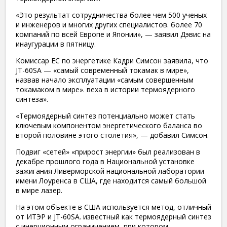
«Это результат сотрудничества более чем 500 ученых
и инженеров и многих других специалистов. более 70
компаний по всей Европе и Японии», — заявил Дэвис на
инаугурации в пятницу.
Комиссар ЕС по энергетике Кадри Симсон заявила, что
JT-60SA — «самый современный токамак в мире»,
назвав начало эксплуатации «самым совершенным
токамаком в мире». веха в истории термоядерного
синтеза».
«Термоядерный синтез потенциально может стать
ключевым компонентом энергетического баланса во
второй половине этого столетия», — добавил Симсон.
Подвиг «сетей» «прирост энергии» был реализован в
декабре прошлого года в Национальной установке
зажигания Ливерморской национальной лаборатории
имени Лоуренса в США, где находится самый большой
в мире лазер.
На этом объекте в США используется метод, отличный
от ИТЭР и JT-60SA. известный как термоядерный синтез
с инерционным ограничением, при котором