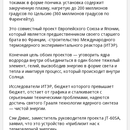
токамак в форме пончика. установка содержит
закрученную плазму, нагретую до 200 миллионов
градусов по Цельсию (360 миллионов градусов по
Фаренгейту).
Это совместный проект Европейского Союза и Японии,
который является предшественником своего старшего
брата во Франции, -строительство Международного
термоядерного экспериментального реактора (ИТЭР).
Конечная цель обоих проектов — уговорить ядра
водорода внутри объединиться в один более тяжелый
элемент, гелий, высвободив энергию в форме света и
тепла и имитируя процесс, который происходит внутри
Солнца.
Исследователи ИТЭР, бюджет которого превышает
бюджет, отстает от графика и сталкивается с
серьезными техническими проблемами, надеются
достичь святого Грааля технологии ядерного синтеза
— чистой энергии.
Сэм Дэвис, заместитель руководителя проекта JT-60SA,
заявил, что это устройство «приблизит нас к
термоядерной энергии».