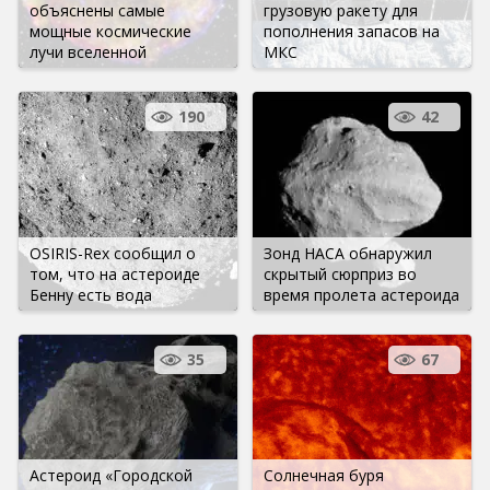
объяснены самые
грузовую ракету для
мощные космические
пополнения запасов на
лучи вселенной
МКС
190
42
OSIRIS-Rex сообщил о
Зонд НАСА обнаружил
том, что на астероиде
скрытый сюрприз во
Бенну есть вода
время пролета астероида
35
67
Астероид «Городской
Солнечная буря