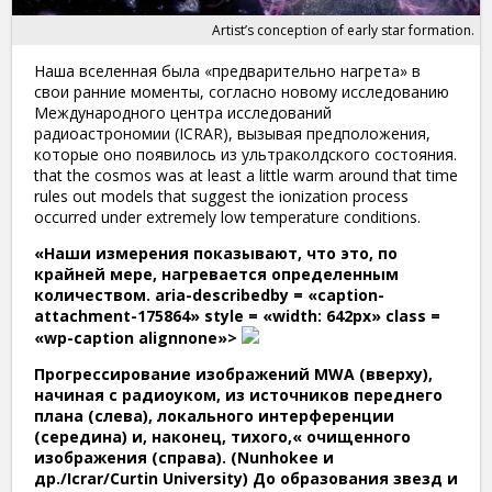
Artist’s conception of early star formation.
Наша вселенная была «предварительно нагрета» в
свои ранние моменты, согласно новому исследованию
Международного центра исследований
радиоастрономии (ICRAR), вызывая предположения,
которые оно появилось из ультраколдского состояния.
that the cosmos was at least a little warm around that time
rules out models that suggest the ionization process
occurred under extremely low temperature conditions.
«Наши измерения показывают, что это, по
крайней мере, нагревается определенным
количеством. aria-describedby = «caption-
attachment-175864» style = «width: 642px» class =
«wp-caption alignnone»>
Прогрессирование изображений MWA (вверху),
начиная с радиоуком, из источников переднего
плана (слева), локального интерференции
(середина) и, наконец, тихого,« очищенного
изображения (справа). (Nunhokee и
др./Icrar/Curtin University) До образования звезд и