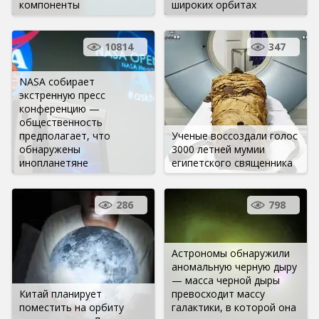
компоненты
широких орбитах
10814
347
NASA собирает
экстренную пресс
конференцию —
общественность
предполагает, что
Ученые воссоздали голос
обнаружены
3000 летней мумии
инопланетяне
египетского священника
286
798
Астрономы обнаружили
аномальную черную дыру
— масса черной дыры
Китай планирует
превосходит массу
поместить на орбиту
галактики, в которой она