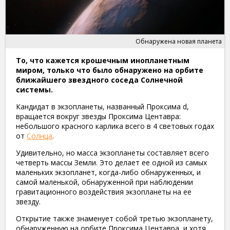
Обнаружена новая планета
То, что кажется крошечным инопланетным
миром, только что было обнаружено на орбите
ближайшего звездного соседа Солнечной
системы.
Кандидат в экзопланеты, названный Проксима d,
вращается вокруг звезды Проксима Центавра:
небольшого красного карлика всего в 4 световых годах
от
Солнца
.
Удивительно, но масса экзопланеты составляет всего
четверть массы Земли. Это делает ее одной из самых
маленьких экзопланет, когда-либо обнаруженных, и
самой маленькой, обнаруженной при наблюдении
гравитационного воздействия экзопланеты на ее
звезду.
Открытие также знаменует собой третью экзопланету,
обнаруженную на орбите Проксима Центавра, и хотя