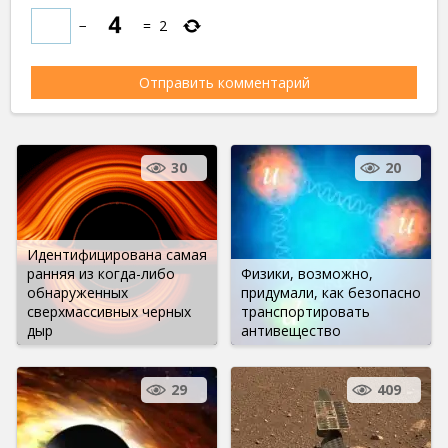
−
=
2
30
20
Идентифицирована самая
ранняя из когда-либо
Физики, возможно,
обнаруженных
придумали, как безопасно
сверхмассивных черных
транспортировать
дыр
антивещество
29
409