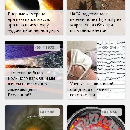
Впервые измерена
НАСА задерживает
вращающаяся масса,
первый полет Ingenuity на
вращающаяся вокруг
Марсе из-за сбоя при
чудовищной черной дыры
испытании винтов
11973
216
Что если не было
Большого взрыва, и мы
живем в постоянно
Ученые нашли способ
изменяющейся
общаться с людьми,
Вселенной?
которые спят
588
424