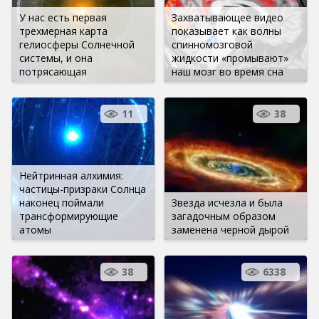
У нас есть первая
Захватывающее видео
трехмерная карта
показывает как волны
гелиосферы Солнечной
спинномозговой
системы, и она
жидкости «промывают»
потрясающая
наш мозг во время сна
11
38
Нейтринная алхимия:
частицы-призраки Солнца
наконец поймали
Звезда исчезла и была
трансформирующие
загадочным образом
атомы
заменена черной дырой
38
6338