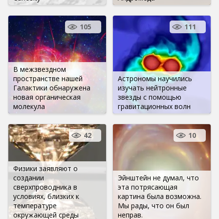
105
111
В межзвездном
пространстве нашей
Астрономы научились
Галактики обнаружена
изучать нейтронные
новая органическая
звезды с помощью
молекула
гравитационных волн
42
10
Физики заявляют о
создании
Эйнштейн не думал, что
сверхпроводника в
эта потрясающая
условиях, близких к
картина была возможна.
температуре
Мы рады, что он был
окружающей среды
неправ.