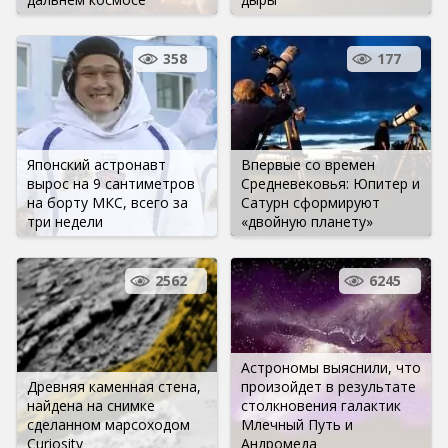
358
177
Японский астронавт
Впервые со времен
вырос на 9 сантиметров
Средневековья: Юпитер и
на борту МКС, всего за
Сатурн сформируют
три недели
«двойную планету»
2562
6245
Астрономы выяснили, что
Древняя каменная стена,
произойдет в результате
найдена на снимке
столкновения галактик
сделанном марсоходом
Млечный Путь и
Curiosity
Андромеда