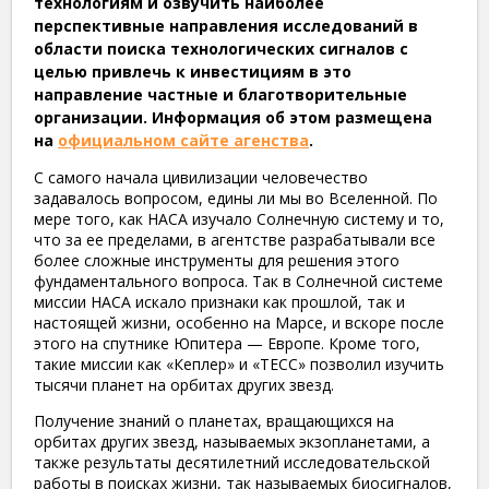
технологиям и озвучить наиболее
перспективные направления исследований в
области поиска технологических сигналов с
целью привлечь к инвестициям в это
направление частные и благотворительные
организации. Информация об этом размещена
на
официальном сайте агенства
.
С самого начала цивилизации человечество
задавалось вопросом, едины ли мы во Вселенной. По
мере того, как НАСА изучало Солнечную систему и то,
что за ее пределами, в агентстве разрабатывали все
более сложные инструменты для решения этого
фундаментального вопроса. Так в Солнечной системе
миссии НАСА искало признаки как прошлой, так и
настоящей жизни, особенно на Марсе, и вскоре после
этого на спутнике Юпитера — Европе. Кроме того,
такие миссии как «Кеплер» и «ТЕСС» позволил изучить
тысячи планет на орбитах других звезд.
Получение знаний о планетах, вращающихся на
орбитах других звезд, называемых экзопланетами, а
также результаты десятилетний исследовательской
работы в поисках жизни, так называемых биосигналов,