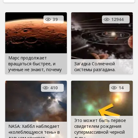
39
12944
Марс продолжает
вращаться быстрее, и
Загадка Солнечной
ученые не знают, почему
системы разгадана.
410
14
Это может быть первое
NASA: Хаббл наблюдает
свидетелем рождения
«колеблющуюся тень» в
супермассивной черной
дальнем космосе
дыры