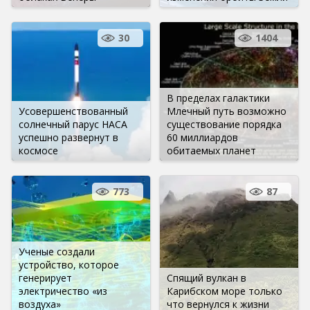
30
1404
В пределах галактики
Усовершенствованный
Млечный путь возможно
солнечный парус НАСА
существование порядка
успешно развернут в
60 миллиардов
космосе
обитаемых планет
773
87
Ученые создали
устройство, которое
генерирует
Спящий вулкан в
электричество «из
Карибском море только
воздуха»
что вернулся к жизни