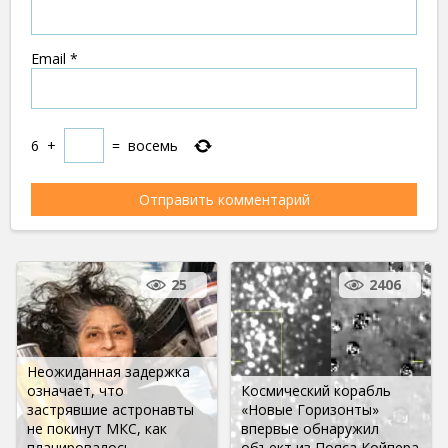
Email
*
6
+
=
восемь
25
2406
Неожиданная задержка
означает, что
Космический корабль
застрявшие астронавты
«Новые Горизонты»
не покинут МКС, как
впервые обнаружил
планировалось
объект из Пояса Койпера