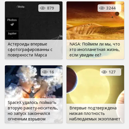
879
3244
Астероиды впервые
NASA: Поймем ли мы, что
сфотографированны с
это инопланетная жизнь,
поверхности Марса
если увидим ее?
16
127
SpaceX удалось поймать
вторую ракету-носитель,
Впервые подтверждена
но запуск закончился
низкая плотность
огненным взрывом
наблюдаемых экзопланет