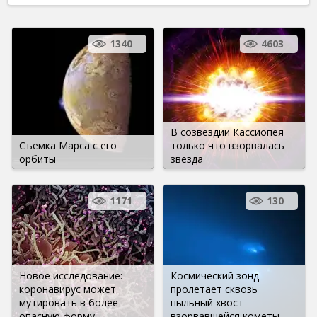
1340
4603
В созвездии Кассиопея
Съемка Марса с его
только что взорвалась
орбиты
звезда
1171
130
Новое исследование:
Космический зонд
коронавирус может
пролетает сквозь
мутировать в более
пыльный хвост
опасную форму
взорвавшейся кометы