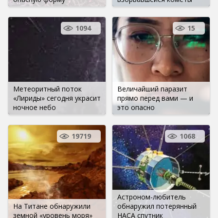
1094
15
Метеоритный поток
Величайший паразит
«Лириды» сегодня украсит
прямо перед вами — и
ночное небо
это опасно
19719
1068
Астроном-любитель
На Титане обнаружили
обнаружил потерянный
земной «уровень моря»
НАСА спутник