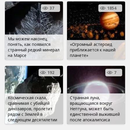
37
1854
Мы можем наконец
понять, как появился
«Огромный астероид
странный редкий минерал
приближается к нашей
на Марсе
планете»
192
7
Космическая скала,
Странная луна,
сравнимая с убийцей
вращающаяся вокруг
динозавров, пролетит
Нептуна, может быть
рядом с Землей в
единственной выжившей
следующем десятилетии
после апокалипсиса