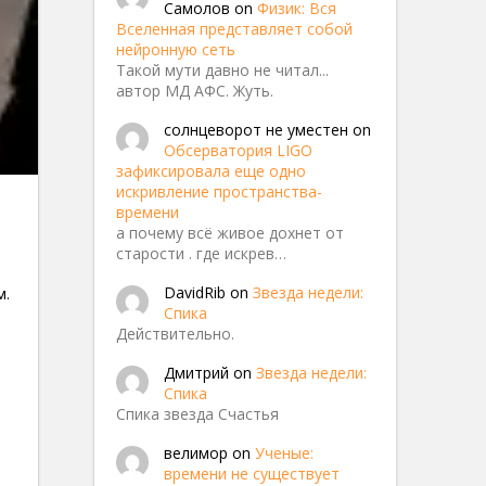
Самолов
on
Физик: Вся
Вселенная представляет собой
нейронную сеть
Такой мути давно не читал...
автор МД АФС. Жуть.
солнцеворот не уместен
on
Обсерватория LIGO
зафиксировала еще одно
искривление пространства-
времени
а почему всё живое дохнет от
старости . где искрев…
DavidRib
on
Звезда недели:
м.
Спика
Действительно.
Дмитрий
on
Звезда недели:
Спика
Спика звезда Счастья
велимор
on
Ученые:
времени не существует
55752