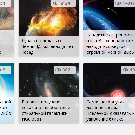
551
2124
14017
Канадские астрономы:
Луна откололась от
наша Вселенная може
Земли 4,5 миллиарда лет
находиться внутри
е
назад
огромной черной дыры
9
382
10
жащей
Впервые получено
Самая нетронутая
кого
детальное изображение
древняя звезда
 -либо
спиральной галактики
Вселенной оказалась н
NGC 3981
удивление близко