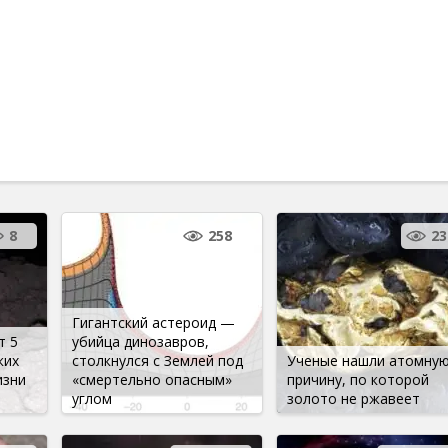
8
258
23
Гигантский астероид —
т 5
убийца динозавров,
ких
столкнулся с Землей под
Ученые нашли атомну
изни
«смертельно опасным»
причину, по которой
углом
золото не ржавеет