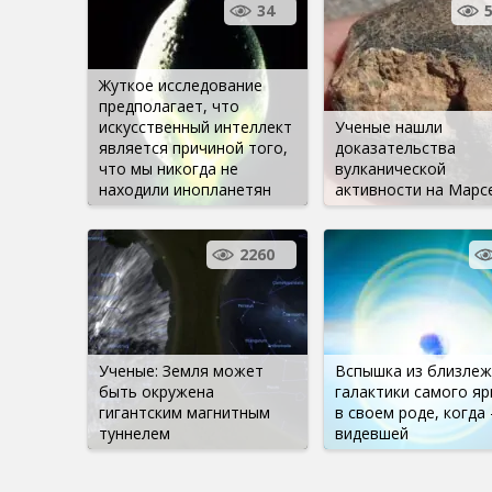
34
Жуткое исследование
предполагает, что
искусственный интеллект
Ученые нашли
является причиной того,
доказательства
что мы никогда не
вулканической
находили инопланетян
активности на Марс
2260
Ученые: Земля может
Вспышка из близле
быть окружена
галактики самого яр
гигантским магнитным
в своем роде, когда
туннелем
видевшей