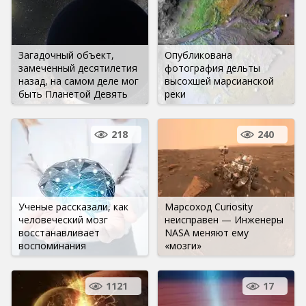
Загадочный объект,
Опубликована
замеченный десятилетия
фотография дельты
назад, на самом деле мог
высохшей марсианской
быть Планетой Девять
реки
218
240
Ученые рассказали, как
Марсоход Curiosity
человеческий мозг
неисправен — Инженеры
восстанавливает
NASA меняют ему
воспоминания
«мозги»
1121
17