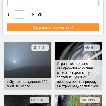
8
×
=
16
143
61
Странные, недавно
обнаруженные сигналы
от магнитаров могут
заставить ученых
InSight отпраздновал 100
переосмыслить природу
дней на Марсе
быстрых радиовсплесков
1846
3115