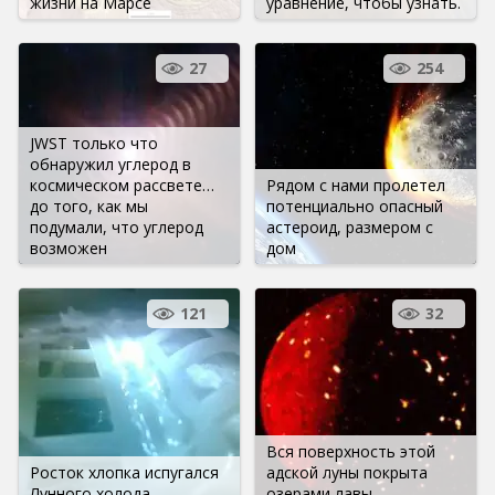
жизни на Марсе
уравнение, чтобы узнать.
27
254
JWST только что
обнаружил углерод в
космическом рассвете…
Рядом с нами пролетел
до того, как мы
потенциально опасный
подумали, что углерод
астероид, размером с
возможен
дом
121
32
Вся поверхность этой
Росток хлопка испугался
адской луны покрыта
Лунного холода
озерами лавы