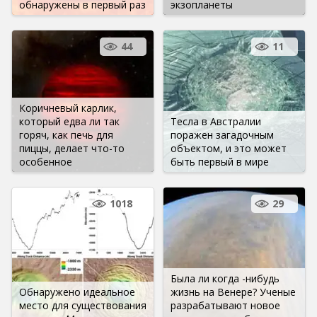
обнаружены в первый раз
экзопланеты
44
11
Коричневый карлик,
который едва ли так
Тесла в Австралии
горяч, как печь для
поражен загадочным
пиццы, делает что-то
объектом, и это может
особенное
быть первый в мире
1018
29
Была ли когда -нибудь
Обнаружено идеальное
жизнь на Венере? Ученые
место для существования
разрабатывают новое