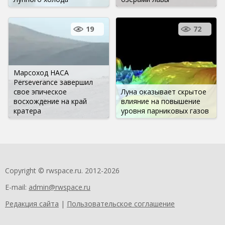
19
72
Марсоход НАСА
Perseverance завершил
свое эпическое
Луна оказывает скрытое
восхождение на край
влияние на повышение
кратера
уровня парниковых газов
Copyright © rwspace.ru. 2012-2026
E-mail:
admin@rwspace.ru
Редакция сайта
|
Пользовательское соглашение