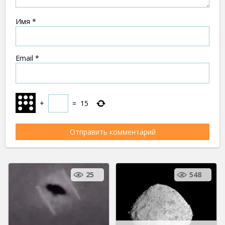
Имя
*
Email
*
+
=
15
25
548