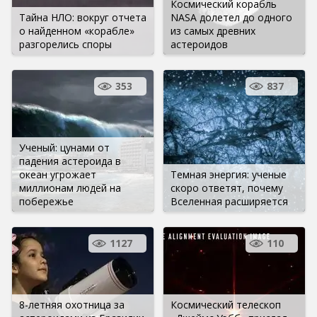
Космический корабль
Тайна НЛО: вокруг отчета
NASA долетел до одного
о найденном «корабле»
из самых древних
разгорелись споры
астероидов
353
837
Ученый: цунами от
падения астероида в
океан угрожает
Темная энергия: ученые
миллионам людей на
скоро ответят, почему
побережье
Вселенная расширяется
1127
110
8-летняя охотница за
Космический телескоп