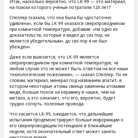
​Итак, насколько вероятно, что LK-99 — это материал,
на поиски которого учёные потратили 120 лет?
Спеллер сказала, что она была бы «достаточно
удивлена», если бы LK-99 оказался сверхпроводником
при комнатной температуре, добавив: «Ни одно из
доказательств, которые я видел до сих пор, не
является убедительным». до сих пор я не был
убежден».
​Даже если выяснится, что LK-99 является
сверхпроводником при комнатной температуре, «в
любом случае это не может быть ответом на все наши
технологические пожелания», — сказал Спеллер. По ее
словам, материал, минерал под названием апатит, в
котором некоторые атомы свинца заменены атомами
меди, больше похож на керамику в чашке, чем на
металл, а это означает, что его, вероятно, будет
трудно согнуть. полезные провода.
Что касается LK-99, ожидается, что дальнейшие
испытания продемонстрируют больше информации о
его сверхпроводящем потенциале в ближайшие
недели, хотя окончательный ответ может занять
некоторое время.