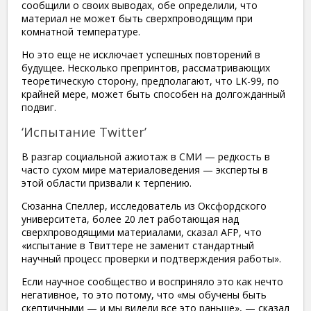
сообщили о своих выводах, обе определили, что
материал не может быть сверхпроводящим при
комнатной температуре.
​Но это еще не исключает успешных повторений в
будущее. Несколько препринтов, рассматривающих
теоретическую сторону, предполагают, что LK-99, по
крайней мере, может быть способен на долгожданный
подвиг.
‘Испытание Twitter’
В разгар социальной ажиотаж в СМИ — редкость в
часто сухом мире материаловедения — эксперты в
этой области призвали к терпению.
Сюзанна Спеллер, исследователь из Оксфордского
университета, более 20 лет работающая над
сверхпроводящими материалами, сказал AFP, что
«испытание в Твиттере не заменит стандартный
научный процесс проверки и подтверждения работы».
Если научное сообщество и восприняло это как нечто
негативное, то это потому, что «мы обучены быть
скептичными — и мы видели все это раньше», — сказал