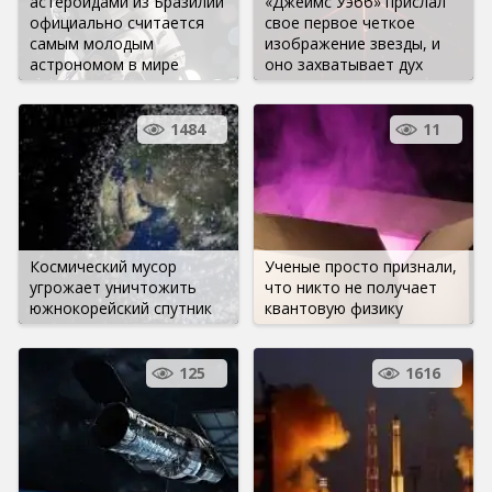
астероидами из Бразилии
«Джеймс Уэбб» прислал
официально считается
свое первое четкое
самым молодым
изображение звезды, и
астрономом в мире
оно захватывает дух
1484
11
Космический мусор
Ученые просто признали,
угрожает уничтожить
что никто не получает
южнокорейский спутник
квантовую физику
125
1616