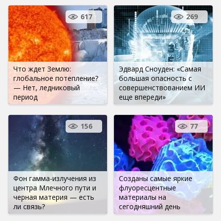
617
269
Что ждет Землю:
Эдвард Сноуден: «Самая
глобальное потепление?
большая опасность с
— Нет, ледниковый
совершенствованием ИИ
период
еще впереди»
156
77
Фон гамма-излучения из
Созданы самые яркие
центра Млечного пути и
флуоресцентные
черная материя — есть
материалы на
ли связь?
сегодняшний день