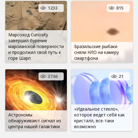
1233
815
Марсоход Curiosity
завершил бурение
марсианской поверхности
Бразильские рыбаки
и продолжил свой путь к
сняли НЛО на камеру
горе Шарп
смартфона
3746
21
«Идеальное стекло»,
Астрономы
которое ведет себя как
обнаруживают сигнал из
кристалл, все-таки
центра нашей галактики
возможно