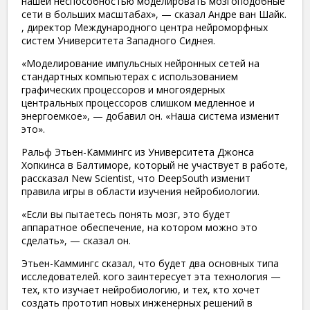
нашей неспособностью моделировать мозгоподобные
сети в больших масштабах», — сказал Андре ван Шайк.
, директор Международного центра нейроморфных
систем Университета Западного Сиднея.
«Моделирование импульсных нейронных сетей на
стандартных компьютерах с использованием
графических процессоров и многоядерных
центральных процессоров слишком медленное и
энергоемкое», — добавил он. «Наша система изменит
это».
Ральф Этьен-Каммингс из Университета Джонса
Хопкинса в Балтиморе, который не участвует в работе,
рассказал New Scientist, что DeepSouth изменит
правила игры в области изучения нейробиологии.
«Если вы пытаетесь понять мозг, это будет
аппаратное обеспечение, на котором можно это
сделать», — сказал он.
Этьен-Каммингс сказал, что будет два основных типа
исследователей. кого заинтересует эта технология —
тех, кто изучает нейробиологию, и тех, кто хочет
создать прототип новых инженерных решений в