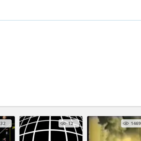
32
12
1469