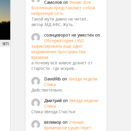
Самолов
on
Физик: Вся
Вселенная представляет собой
нейронную сеть
Такой мути давно не читал...
автор МД АФС. Жуть.
солнцеворот не уместен
on
Обсерватория LIGO
SETI
зафиксировала еще одно
искривление пространства-
времени
а почему всё живое дохнет от
старости . где искрев…
DavidRib
on
Звезда недели:
Спика
Действительно.
Дмитрий
on
Звезда недели:
Спика
Спика звезда Счастья
велимор
on
Ученые:
времени не существует