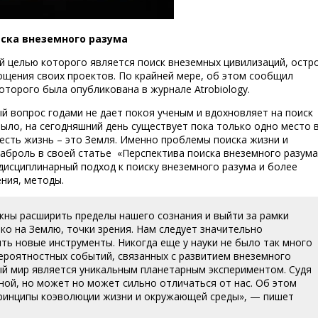
иска внеземного разума
й целью которого является поиск внеземных цивилизаций, остр
ощения своих проектов. По крайней мере, об этом сообщил
оторого была опубликована в журнале Atrobiology.
й вопрос годами не дает покоя ученым и вдохновляет на поиск
было, на сегодняшний день существует пока только одно место 
есть жизнь – это Земля. Именно проблемы поиска жизни и
аброль в своей статье «Перспектива поиска внеземного разума
дисциплинарный подход к поиску внеземного разума и более
ния, методы.
ны расширить пределы нашего сознания и выйти за рамки
ко на Землю, точки зрения. Нам следует значительно
ть новые инструменты. Никогда еще у науки не было так много
ероятностных событий, связанных с развитием внеземного
дый мир является уникальным планетарным экспериментом. Судя
ной, но может но может сильно отличаться от нас. Об этом
принципы коэволюции жизни и окружающей среды», — пишет