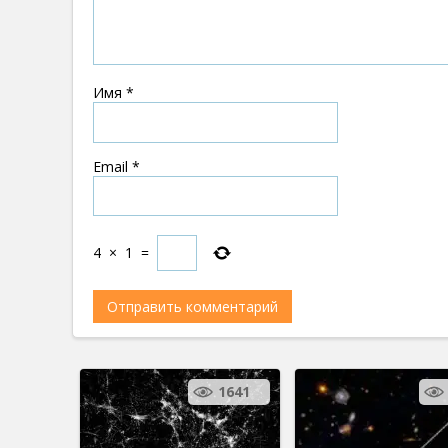
Имя
*
Email
*
4
×
1
=
1641