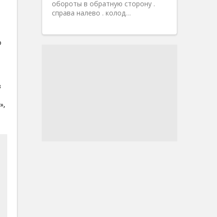
обороты в обратную сторону .
справа налево . колод…
о
в
»,