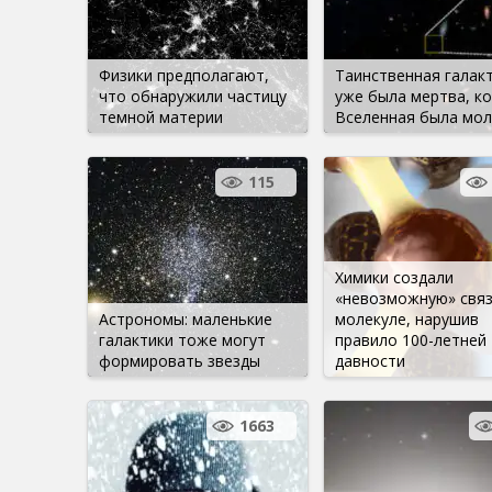
Физики предполагают,
Таинственная галак
что обнаружили частицу
уже была мертва, ко
темной материи
Вселенная была мо
115
Химики создали
«невозможную» связ
Астрономы: маленькие
молекуле, нарушив
галактики тоже могут
правило 100-летней
формировать звезды
давности
1663