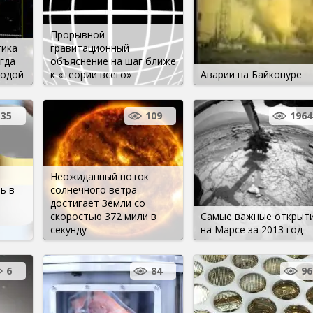
Прорывной
тика
гравитационный
гда
объяснение на шаг ближе
лодой
к «теории всего»
Аварии на Байконуре
35
109
1964
Неожиданный поток
ь в
солнечного ветра
достигает Земли со
скоростью 372 мили в
Самые важные открыт
секунду
на Марсе за 2013 год
6
84
96