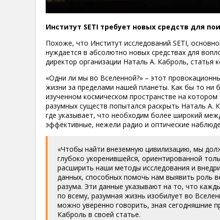
Институт SETI требует новых средств для по
Похоже, что Институт исследований SETI, основно
нуждается в абсолютно новых средствах для вопл
директор организации Наталь А. Каброль, статья к
«Одни ли мы во Вселенной?» – этот провокационны
жизни за пределами нашей планеты. Как бы то ни 
изученном космическом пространстве на котором 
разумных существ попытался раскрыть Наталь А. К
где указывает, что необходим более широкий меж
эффективные, нежели радио и оптические наблюде
«Чтобы найти внеземную цивилизацию, мы долж
глубоко укоренившейся, ориентированной толь
расширить наши методы исследования и внедри
данных, способных помочь нам выявить роль в
разума. Эти данные указывают на то, что каж
по всему, разумная жизнь изобилует во Вселен
можно уверенно говорить, зная сегодняшние 
Каброль в своей статье.