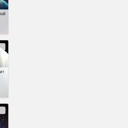
ной
ит