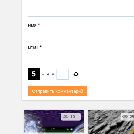
Имя
*
Email
*
−
4
=
10
2