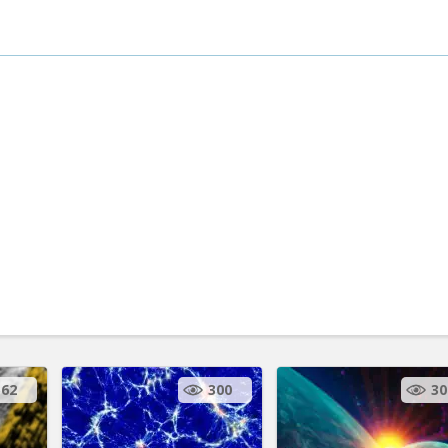
562
300
30