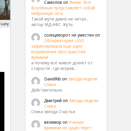
Самолов
on
Физик: Вся
Вселенная представляет собой
нейронную сеть
Такой мути давно не читал...
-Luny
автор МД АФС. Жуть.
солнцеворот не уместен
on
Обсерватория LIGO
зафиксировала еще одно
искривление пространства-
времени
а почему всё живое дохнет от
старости . где искрев…
DavidRib
on
Звезда недели:
Спика
Действительно.
Дмитрий
on
Звезда недели:
Спика
Спика звезда Счастья
велимор
on
Ученые:
времени не существует