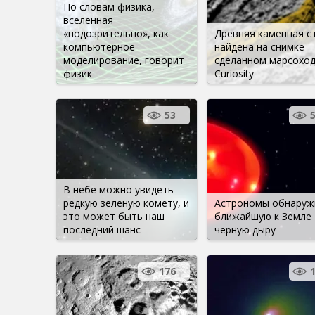
По словам физика,
вселенная
«подозрительно», как
Древняя каменная с
компьютерное
найдена на снимке
моделирование, говорит
сделанном марсохо
физик
Curiosity
53
В небе можно увидеть
редкую зеленую комету, и
Астрономы обнаруж
это может быть наш
ближайшую к Земле
последний шанс
черную дыру
176