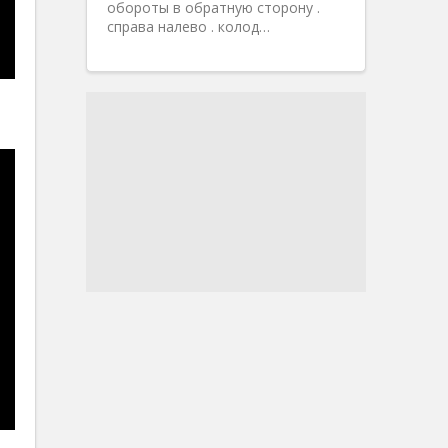
обороты в обратную сторону .
справа налево . колод…