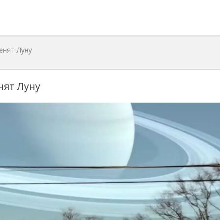
енят Луну
нят Луну