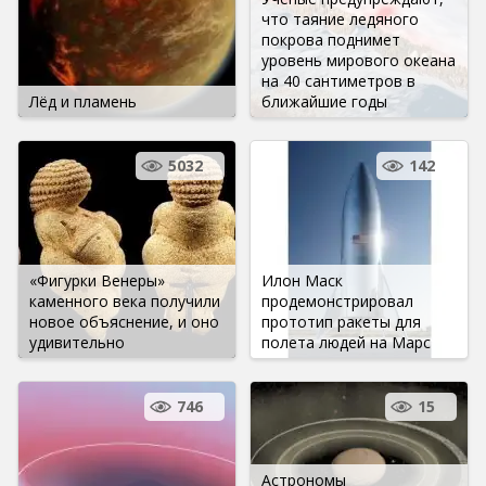
что таяние ледяного
покрова поднимет
уровень мирового океана
на 40 сантиметров в
Лёд и пламень
ближайшие годы
5032
142
«Фигурки Венеры»
Илон Маск
каменного века получили
продемонстрировал
новое объяснение, и оно
прототип ракеты для
удивительно
полета людей на Марс
746
15
Астрономы