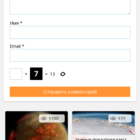
Имя
*
Email
*
+
=
13
1700
177
Ученые предупреждают,