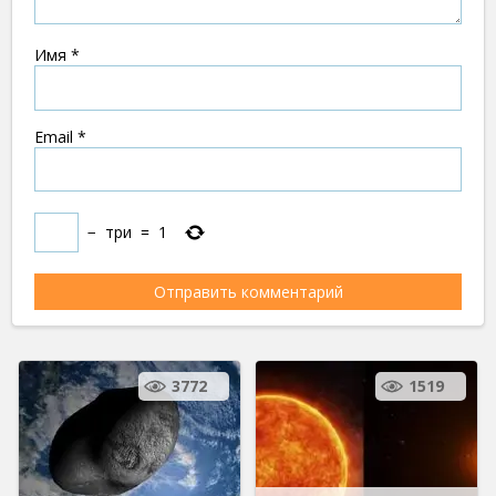
Имя
*
Email
*
−
три
=
1
3772
1519