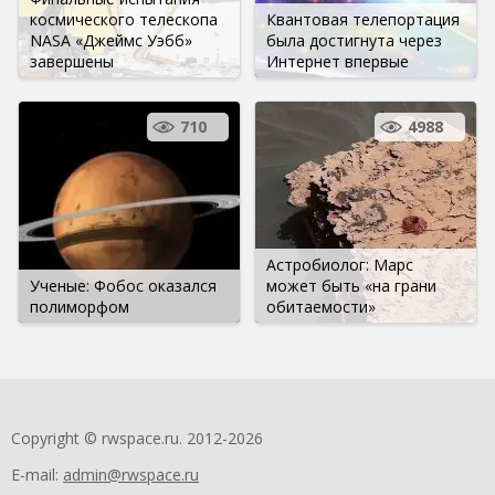
космического телескопа
Квантовая телепортация
NASA «Джеймс Уэбб»
была достигнута через
завершены
Интернет впервые
710
4988
Астробиолог: Марс
Ученые: Фобос оказался
может быть «на грани
полиморфом
обитаемости»
Copyright © rwspace.ru. 2012-2026
E-mail:
admin@rwspace.ru