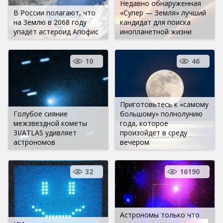
Недавно обнаруженная
В России полагают, что
«Супер — Земля» лучший
на Землю в 2068 году
кандидат для поиска
упадёт астероид Апофис
инопланетной жизни
10
46
Приготовьтесь к «самому
Голубое сияние
большому» полнолунию
межзвездной кометы
года, которое
3I/ATLAS удивляет
произойдет в среду
астрономов
вечером
32
16190
Астрономы только что