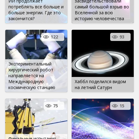
ИИ продолжает
засвидетельствовали
потреблять все больше и
самый большой взрыв во
больше энергии. Где это
Вселенной за всю
закончится?
историю человечества
122
93
Экспериментальный
хирургический робот
направляется на
Международную
Хаббл поделился видом
космическую станцию
на летний Сатурн
75
15
Финальные испытания