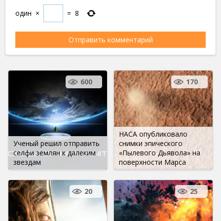
один
×
=
8
600
170
НАСА опубликовало
Ученый решил отправить
снимки эпического
селфи землян к далеким
«Пылевого Дьявола» на
звездам
поверхности Марса
20
25