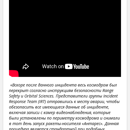
«
Вскоре после данного инцидента весь космодром был
перекрыт согласно инструкциям безопасности Range
Safety и Orbital Sciences. Представители группы Incident
Response Team (IRT) отправились к месту аварии, чтобы
обезопасить все имеющиеся данные об инциденте,
включая записи с камер видеонаблюдения, которые
были установлены по периметру космодрома и снимали
в тот день запуск ракеты-носителя «Антарес». Данная
процедура является стандартной при подобных