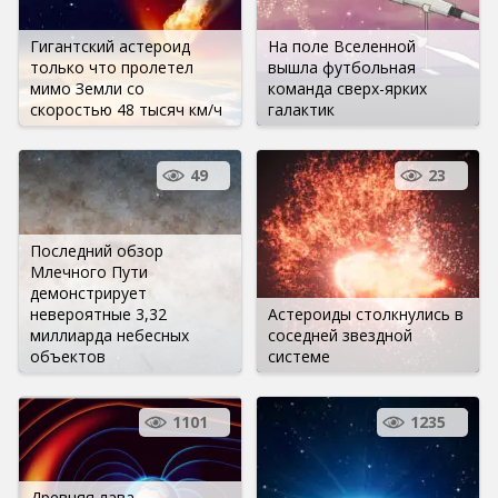
Гигантский астероид
На поле Вселенной
только что пролетел
вышла футбольная
мимо Земли со
команда сверх-ярких
скоростью 48 тысяч км/ч
галактик
49
23
Последний обзор
Млечного Пути
демонстрирует
невероятные 3,32
Астероиды столкнулись в
миллиарда небесных
соседней звездной
объектов
системе
1101
1235
Древняя лава