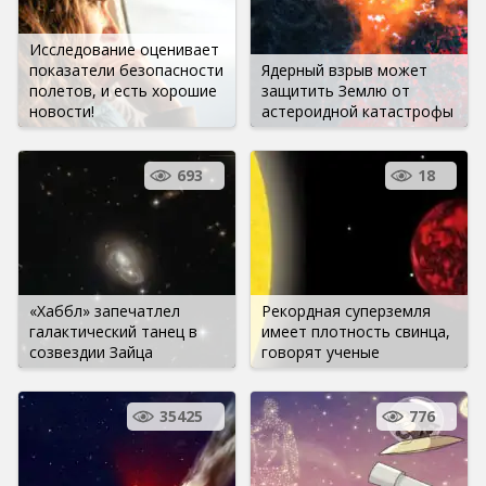
Исследование оценивает
показатели безопасности
Ядерный взрыв может
полетов, и есть хорошие
защитить Землю от
новости!
астероидной катастрофы
693
18
«Хаббл» запечатлел
Рекордная суперземля
галактический танец в
имеет плотность свинца,
созвездии Зайца
говорят ученые
35425
776