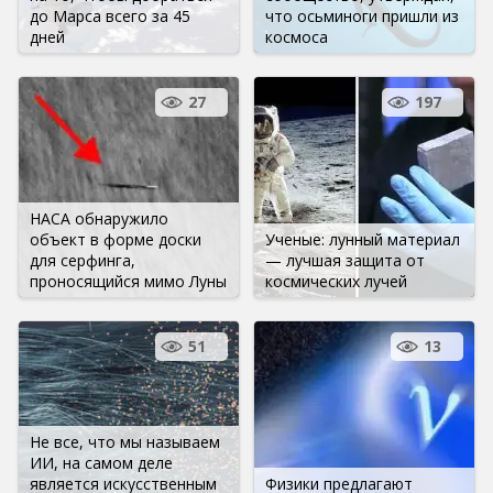
до Марса всего за 45
что осьминоги пришли из
дней
космоса
27
197
НАСА обнаружило
объект в форме доски
Ученые: лунный материал
для серфинга,
— лучшая защита от
проносящийся мимо Луны
космических лучей
51
13
Не все, что мы называем
ИИ, на самом деле
является искусственным
Физики предлагают