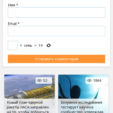
Имя
*
Email
*
×
семь
=
14
52
1864
Новый план ядерной
Безумное исследование
ракеты НАСА направлен
тестирует научное
на то, чтобы добраться
сообщество, утверждая,