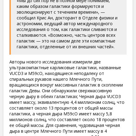
«Мы до сих пор не в полной мере понимаем,
каким образом галактики формируются и
эволюционируют с течением времени», —
сообщил Крис Ан, докторант в Отделе физики и
астрономии, ведущий автор международного
исследования о том, как галактики сливаются и
сталкиваются.
«
Возможно
,
часть центров всех
галактик — это на самом деле эти компактные
галактики, отделенные от их внешних частей».
Авторы нового исследования измерили две
ультракомпактные карликовые галактики, названные
VUCD3 и M59cO, находящиеся неподалеку от
спиральных рукавов нашего Млечного Пути,
вращающихся вокруг массивных галактик в скоплении
галактик Девы. Они обнаружили сверхмассивную
черную дыру в обеих галактиках; Черная дыра VUCD3
имеет массу, эквивалентную 4,4 миллионам солнц, что
составляет около 13 процентов от общей массы
галактики, а черная дыра M59cO имеет массу 5,8
миллионов солнц, что составляет около 18 процентов
ее общей массы. Для сравнения, чудовищная черная
дыра в центре Млечного Пути имеет массу в 4