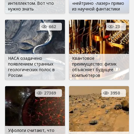
интеллектом. Вот что
«нейтрино -лазер» прямо
нужно знать
из научной фантастики
662
23
НАСА озадачено
Квантовое
появлением странных
преимущество: физик
геологических полос в
объясняет будущее
России
компьютеров
27369
3950
Уфологи считают, что