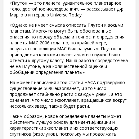
«Плутон — это планета. удивительное планетарное
тело, достойное исследования», — рассказывает д-р
Марго в интервью Universe Today.
«Однако не имеет смысла относить Плутон к восьми
планетам. У кого-то могут быть обоснованные
опасения по поводу объема и точности определения
планеты МАС 2006 года, но, по крайней мере,
результат резолюции МАС был разумным: Плутон не
принадлежал к восьми планетам, и его нужно было
отнести к другому классу. Наша работа сосредоточена
не на Плутоне, а на количественной оценке и
обобщении определения планеты».
На момент написания этой статьи НАСА подтвердило
существование 5690 экзопланет, и это число
продолжает стабильно расти с каждым днем. , а это
означает, что число экзопланет, вращающихся вокруг
нескольких звезд, также будет расти.
Таким образом, новое определение планеты может
обеспечить лучшую основу для идентификации и
характеристики экзопланет и их соответствующих
спутников (экзолунов), поскольку мы продолжать