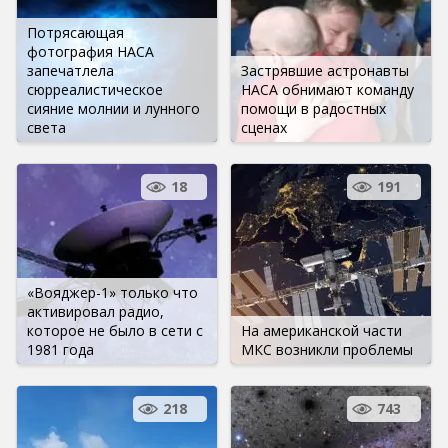
Потрясающая
фотография НАСА
запечатлела
Застрявшие астронавты
сюрреалистическое
НАСА обнимают команду
сияние молнии и лунного
помощи в радостных
света
сценах
18
191
«Вояджер-1» только что
активировал радио,
которое не было в сети с
На американской части
1981 года
МКС возникли проблемы
218
743