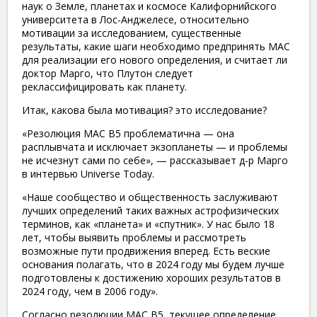
наук о Земле, планетах и ​​космосе Калифорнийского
университета в Лос-Анджелесе, относительно
мотивации за исследованием, существенные
результаты, какие шаги необходимо предпринять МАС
для реализации его нового определения, и считает ли
доктор Марго, что Плутон следует
реклассифицировать как планету.
Итак, какова была мотивация? это исследование?
«Резолюция МАС B5 проблематична — она
расплывчата и исключает экзопланеты — и проблемы
не исчезнут сами по себе», — рассказывает д-р Марго
в интервью Universe Today.
«Наше сообщество и общественность заслуживают
лучших определений таких важных астрофизических
терминов, как «планета» и «спутник». У нас было 18
лет, чтобы выявить проблемы и рассмотреть
возможные пути продвижения вперед. Есть веские
основания полагать, что в 2024 году мы будем лучше
подготовлены к достижению хороших результатов в
2024 году, чем в 2006 году».
Согласно резолюции МАС B5, текущее определение