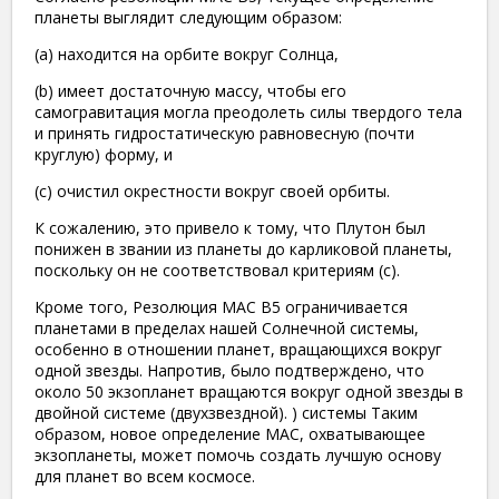
планеты выглядит следующим образом:
(a) находится на орбите вокруг Солнца,
(b) имеет достаточную массу, чтобы его
самогравитация могла преодолеть силы твердого тела
и принять гидростатическую равновесную (почти
круглую) форму, и
(c) очистил окрестности вокруг своей орбиты.
К сожалению, это привело к тому, что Плутон был
понижен в звании из планеты до карликовой планеты,
поскольку он не соответствовал критериям (c).
Кроме того, Резолюция МАС B5 ограничивается
планетами в пределах нашей Солнечной системы,
особенно в отношении планет, вращающихся вокруг
одной звезды. Напротив, было подтверждено, что
около 50 экзопланет вращаются вокруг одной звезды в
двойной системе (двухзвездной). ) системы Таким
образом, новое определение МАС, охватывающее
экзопланеты, может помочь создать лучшую основу
для планет во всем космосе.