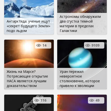
Астрономы обнаружили
Антарктида: ученые ищут
два сгустка темной
«секрет будущего Земли»
материи в пределах
подо льдом
Галактики
14
9109
Жизнь на Марсе?
Уран пережил
Потрясающее открытие
невероятное
НАСА является лучшим
столкновение, которое
доказательством
привело к эволюции
116
49