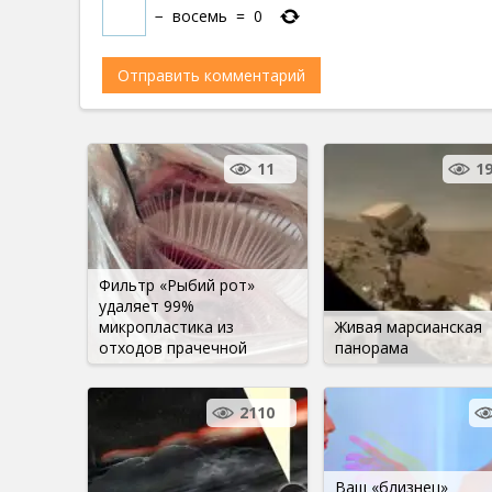
−
восемь
=
0
11
1
Фильтр «Рыбий рот»
удаляет 99%
микропластика из
Живая марсианская
отходов прачечной
панорама
2110
Ваш «близнец»