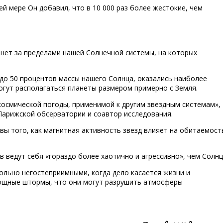
й мере Он добавил, что в 10 000 раз более жестокие, чем
анет за пределами нашей Солнечной системы, на которых
 до 50 процентов массы нашего Солнца, оказались наиболее
огут располагаться планеты размером примерно с Земля.
осмической погоды, применимой к другим звездным системам»,
Парижской обсерватории и соавтор исследования.
ы того, как магнитная активность звезд влияет на обитаемост
ов ведут себя «гораздо более хаотично и агрессивно», чем Солнц
ольно негостеприимными, когда дело касается жизни и
мощные штормы, что они могут разрушить атмосферы