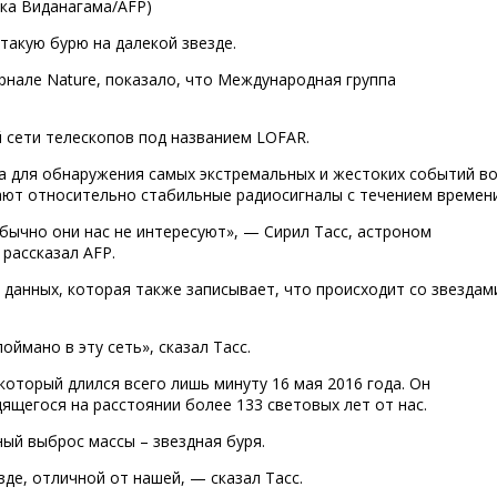
нка Виданагама/AFP)
акую бурю на далекой звезде.
рнале Nature, показало, что Международная группа
 сети телескопов под названием LOFAR.
а для обнаружения самых экстремальных и жестоких событий в
чают относительно стабильные радиосигналы с течением времени
обычно они нас не интересуют», — Сирил Тасс, астроном
рассказал AFP.
данных, которая также записывает, что происходит со звездам
оймано в эту сеть», сказал Тасс.
оторый длился всего лишь минуту 16 мая 2016 года. Он
дящегося на расстоянии более 133 световых лет от нас.
ый выброс массы – звездная буря.
зде, отличной от нашей, — сказал Тасс.