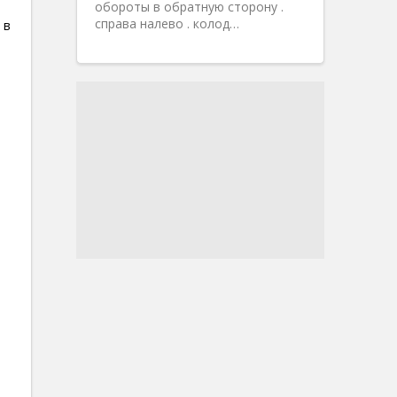
обороты в обратную сторону .
справа налево . колод…
 в