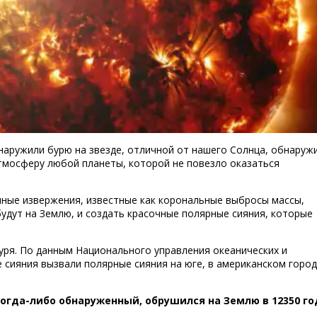
наружили бурю на звезде, отличной от нашего Солнца, обнаруж
атмосферу любой планеты, которой не повезло оказаться
ные извержения, известные как корональные выбросы массы,
Illustration of a CME erupting from a
будут на Землю, и создать красочные полярные сияния, которые
уря. По данным Национального управления океанических и
 сияния вызвали полярные сияния на юге, в американском горо
огда-либо обнаруженный, обрушился на Землю в 12350 го