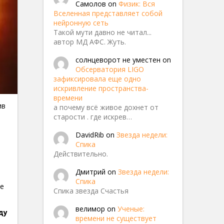
Самолов
on
Физик: Вся
Вселенная представляет собой
нейронную сеть
Такой мути давно не читал...
автор МД АФС. Жуть.
солнцеворот не уместен
on
Обсерватория LIGO
зафиксировала еще одно
искривление пространства-
времени
ив
а почему всё живое дохнет от
старости . где искрев…
DavidRib
on
Звезда недели:
 star.
Спика
Действительно.
Дмитрий
on
Звезда недели:
Спика
де
Спика звезда Счастья
велимор
on
Ученые:
ду
времени не существует