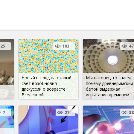
925
103
47
Новый взгляд на старый
Мы наконец-то знаем,
свет возобновил
почему древнеримский
дискуссии о возрасте
бетон выдержал
Вселенной
испытание временем
7
27
38