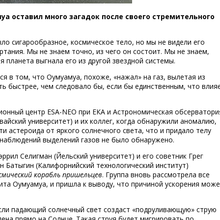
а оставил много загадок после своего стремительного
ло сигарообразное, космическое тело, но мы не видели его
тания. Мы не знаем точно, из чего он состоит. Мы не знаем,
ая планета выгнала его из другой звездной системы.
я в том, что Оумуамуа, похоже, «нажал» на газ, вылетая из
ть быстрее, чем следовало бы, если бы единственным, что влия
онный центр ESA-NEO при ЕКА и Астрономическая обсерватори
вайский университет) и их коллег, когда обнаружили аномалию,
ти астероида от яркого солнечного света, что и придало телу
 наблюдений выделений газов не было обнаружено.
 Дэррил Селигман (Йельский университет) и его советник Грег
н Батыгин (Калифорнийский технологический институт)
осмический корабль пришельцев
. Группа вновь рассмотрела все
ита Оумуамуа, и пришла к выводу, что причиной ускорения мож
если падающий солнечный свет создаст «подруливающую» струю
лена прямо на Солнце. Такая струя будет мигрировать по