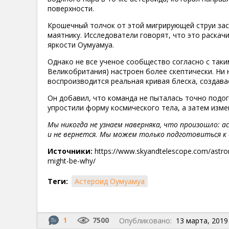
поверхности.
Крошечный толчок от этой мигрирующей струи зас
маятнику. Исследователи говорят, что это раскач
яркости Оумуамуа.
Однако не все ученое сообщество согласно с так
Великобритания) настроен более скептически. Ни 
воспроизводится реальная кривая блеска, созда
Он добавил, что команда не пыталась точно подо
упростили форму космического тела, а затем изм
Мы никогда не узнаем наверняка, что произошло: 
и не вернется. Мы можем только подготовиться к
Источники:
https://www.skyandtelescope.com/astron
might-be-why/
Теги:
Астероид Оумуамуа
1
7500
Опубликовано:
13 марта, 2019