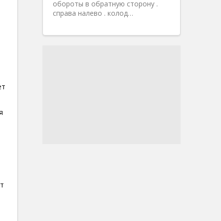
обороты в обратную сторону .
справа налево . колод…
ет
я
ет