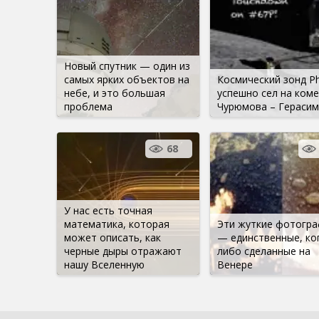
Новый спутник — один из
самых ярких объектов на
Космический зонд Ph
небе, и это большая
успешно сел на коме
проблема
Чурюмова – Герасим
68
У нас есть точная
математика, которая
Эти жуткие фотогр
может описать, как
— единственные, ко
черные дыры отражают
либо сделанные на
нашу Вселенную
Венере