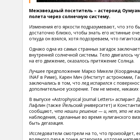
Межзвездный посетитель – астероид Оумуаму
полета через солнечную систему.
Изменения его яркости подразумевают, что это бы
достаточно близко, чтобы знать его истинные очер
откуда он взялся, хотя подозреваем, что гигантск
Однако одна из самых странных загадок заключаетс
внутренней солнечной системы. Тело двигалось чу
на его движение, оказалось притяжение Солнца.
Лучшее предположение Марко Микели (Координаци
INAF в Риме), Карен Мич (Институт астрономии, Га
заключались в том, что лед испарился с поверхнос
дополнительное ускорение. Тем не менее, никаких
В выпуске «Astrophysical Journal Letters» аспирант
Лафлин (также Йельский университет) и Константи
сообщают,
что нашли решение — и, нет, это не к
наблюдения, сделанные во время хулиганского виз
быть дегазация.
Исследователи смотрели на то, что произойдет, 
водяного пара в точке астероида, которая направ