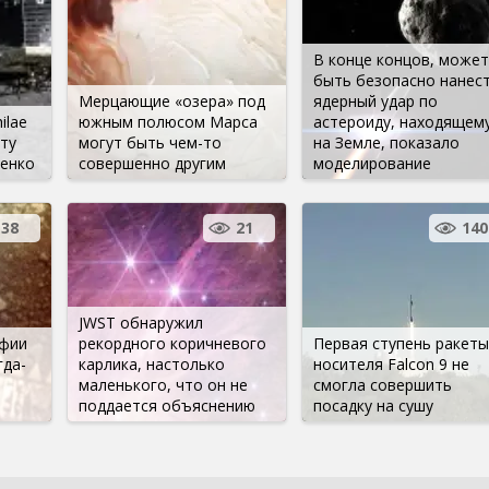
В конце концов, может
быть безопасно нанес
Мерцающие «озера» под
ядерный удар по
ilae
южным полюсом Марса
астероиду, находящем
ту
могут быть чем-то
на Земле, показало
енко
совершенно другим
моделирование
38
21
140
JWST обнаружил
афии
рекордного коричневого
Первая ступень ракеты
гда-
карлика, настолько
носителя Falcon 9 не
маленького, что он не
смогла совершить
поддается объяснению
посадку на сушу