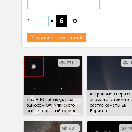
9
−
=
771
Астрономов порази
Два НЛО наблюдали за
аномальный химиче
выносом Олимпийского
состав кометы 2I/
огня в открытый космос
Борисов
68
1