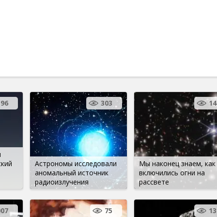
196
303
14
л
ский
Астрономы исследовали
Мы наконец знаем, как
аномальный источник
включились огни на
радиоизлучения
рассвете
007
75
13