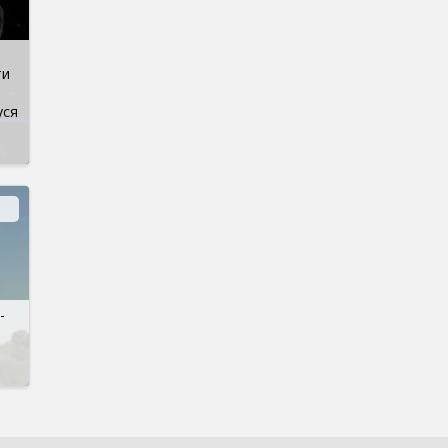
ти
уся
-