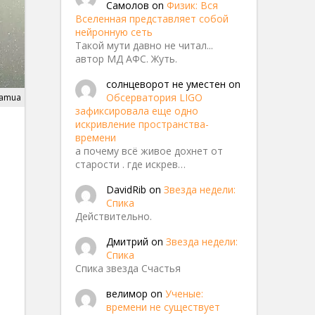
Самолов
on
Физик: Вся
Вселенная представляет собой
нейронную сеть
Такой мути давно не читал...
автор МД АФС. Жуть.
солнцеворот не уместен
on
Обсерватория LIGO
uamua
зафиксировала еще одно
искривление пространства-
времени
а почему всё живое дохнет от
старости . где искрев…
DavidRib
on
Звезда недели:
Спика
Действительно.
Дмитрий
on
Звезда недели:
Спика
Спика звезда Счастья
велимор
on
Ученые:
времени не существует