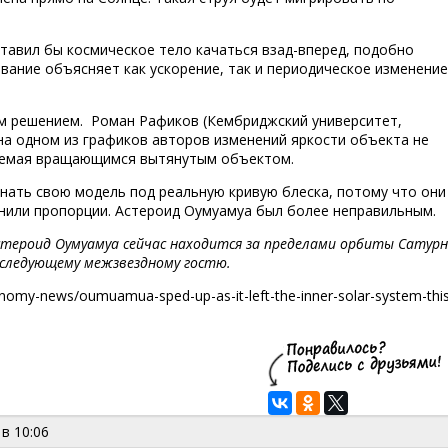
тавил бы космическое тело качаться взад-вперед, подобно
ивание объясняет как ускорение, так и периодическое изменение
им решением. Роман Рафиков (Кембриджский университет,
на одном из графиков авторов изменений яркости объекта не
ваемая вращающимся вытянутым объектом.
гнать свою модель под реальную кривую блеска, потому что они
енили пропорции. Астероид Оумуамуа был более неправильным.
астероид Оумуамуа сейчас находится за пределами орбиты Сатур
 следующему межзвездному гостю.
omy-news/oumuamua-sped-up-as-it-left-the-inner-solar-system-this
 в 10:06