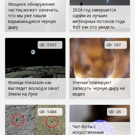
Мощное обнаружение
частиц может означать,
2024 год завершится
что мы уже нашли
одним из лучших
взрывающуюся черную
метеорных потоков года.
дыру
Вот как это увидеть.
3367
167
Японцы показали как
Ученые планируют
выглядит восход и закат
записать черную дыру на
Земли на Луне
видео
1486
26
Чат-боты с
искусственным