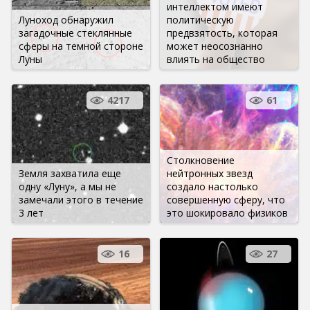
интеллектом имеют
Луноход обнаружил
политическую
загадочные стеклянные
предвзятость, которая
сферы на темной стороне
может неосознанно
Луны
влиять на общество
4217
61
Столкновение
Земля захватила еще
нейтронных звезд
одну «Луну», а мы не
создало настолько
замечали этого в течение
совершенную сферу, что
3 лет
это шокировало физиков
16
27