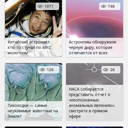
1871
746
Китайский астронавт:
Астрономы обнаружили
кто-то стучал по МКС
черную дыру, которая
молотком
отличается от всех
126
26
НАСА собирается
представить отчет о
«неопознанных
Тихоходки — самые
аномальных явлениях»:
неуязвимые животные на
смотрите в прямом
Земле?
эфире