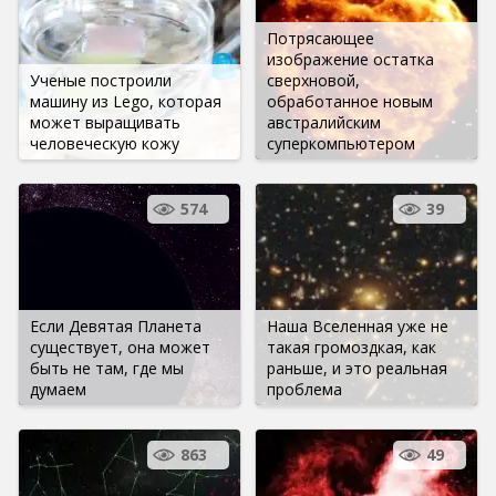
Потрясающее
изображение остатка
Ученые построили
сверхновой,
машину из Lego, которая
обработанное новым
может выращивать
австралийским
человеческую кожу
суперкомпьютером
574
39
Если Девятая Планета
Наша Вселенная уже не
существует, она может
такая громоздкая, как
быть не там, где мы
раньше, и это реальная
думаем
проблема
863
49