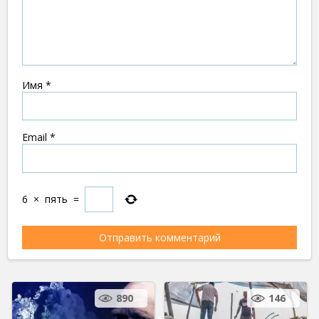
Имя
*
Email
*
6
×
пять
=
890
146