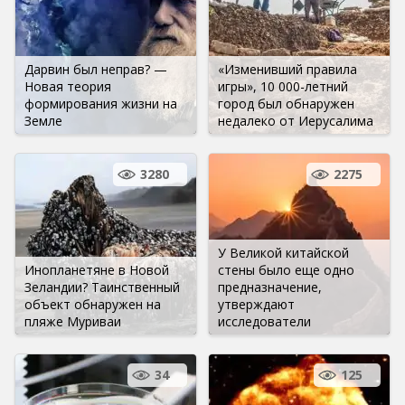
Дарвин был неправ? —
«Изменивший правила
Новая теория
игры», 10 000-летний
формирования жизни на
город был обнаружен
Земле
недалеко от Иерусалима
3280
2275
У Великой китайской
Инопланетяне в Новой
стены было еще одно
Зеландии? Таинственный
предназначение,
объект обнаружен на
утверждают
пляже Муриваи
исследователи
34
125