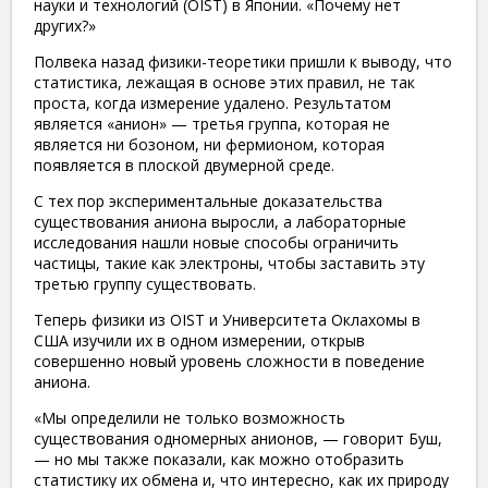
науки и технологий (OIST) в Японии. «Почему нет
других?»
Полвека назад физики-теоретики пришли к выводу, что
статистика, лежащая в основе этих правил, не так
проста, когда измерение удалено. Результатом
является «анион» — третья группа, которая не
является ни бозоном, ни фермионом, которая
появляется в плоской двумерной среде.
С тех пор экспериментальные доказательства
существования аниона выросли, а лабораторные
исследования нашли новые способы ограничить
частицы, такие как электроны, чтобы заставить эту
третью группу существовать.
Теперь физики из OIST и Университета Оклахомы в
США изучили их в одном измерении, открыв
совершенно новый уровень сложности в поведение
аниона.
«Мы определили не только возможность
существования одномерных анионов, — говорит Буш,
— но мы также показали, как можно отобразить
статистику их обмена и, что интересно, как их природу