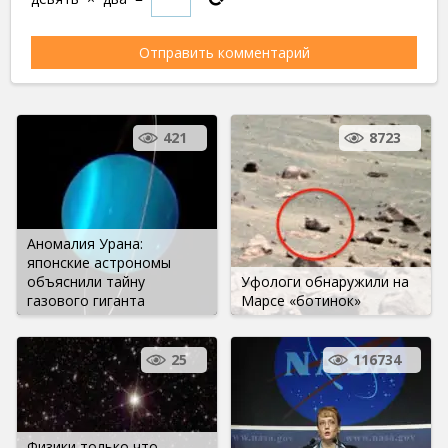
421
8723
Аномалия Урана:
японские астрономы
объяснили тайну
Уфологи обнаружили на
газового гиганта
Марсе «ботинок»
25
116734
Физики только что