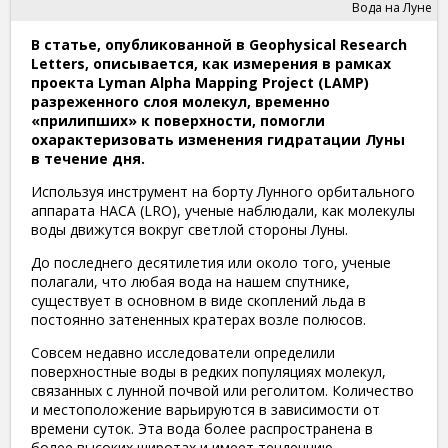
Вода на Луне
В статье, опубликованной в Geophysical Research
Letters, описывается, как измерения в рамках
проекта Lyman Alpha Mapping Project (LAMP)
разреженного слоя молекул, временно
«прилипших» к поверхности, помогли
охарактеризовать изменения гидратации Луны
в течение дня.
Используя инструмент на борту Лунного орбитального
аппарата НАСА (LRO), ученые наблюдали, как молекулы
воды движутся вокруг светлой стороны Луны.
До последнего десятилетия или около того, ученые
полагали, что любая вода на нашем спутнике,
существует в основном в виде скоплений льда в
постоянно затененных кратерах возле полюсов.
Совсем недавно исследователи определили
поверхностные воды в редких популяциях молекул,
связанных с лунной почвой или реголитом. Количество
и местоположение варьируются в зависимости от
времени суток. Эта вода более распространена в
более высоких широтах и имеет тенденцию