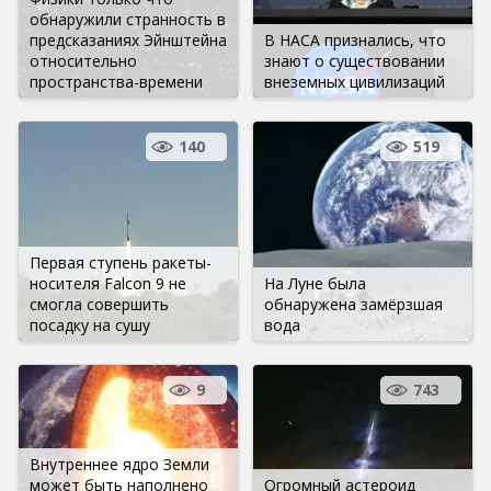
обнаружили странность в
предсказаниях Эйнштейна
В НАСА признались, что
относительно
знают о существовании
пространства-времени
внеземных цивилизаций
140
519
Первая ступень ракеты-
носителя Falcon 9 не
На Луне была
смогла совершить
обнаружена замёрзшая
посадку на сушу
вода
9
743
Внутреннее ядро ​​Земли
может быть наполнено
Огромный астероид