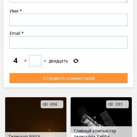
Имя
*
Email
*
×
=
двадцать
696
391
Главный компьютер
Телескоп NASA
телескопа Хаббл