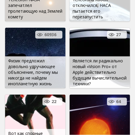
запечатлел
отключился, НАСА
пролетающую над Землей
пытается его
комету
перезапустить
60936
27
Физик предложил
Является ли радикально
довольно удручающее
новый «Vision Pro» от
объяснение, почему мы
Apple действительно
никогда не найдем
будущим вычислительной
инопланетную жизнь
техники?
22
64
Вот как спорные