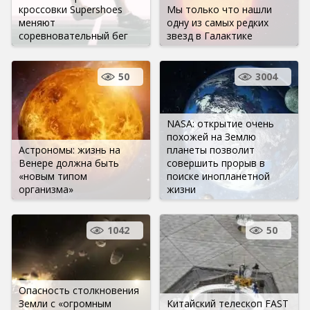
кроссовки Supershoes
Мы только что нашли
меняют
одну из самых редких
соревновательный бег
звезд в Галактике
50
3004
NASA: открытие очень
похожей на Землю
Астрономы: жизнь на
планеты позволит
Венере должна быть
совершить прорыв в
«новым типом
поиске инопланетной
организма»
жизни
1042
50
Опасность столкновения
Земли с «огромным
Китайский телескоп FAST