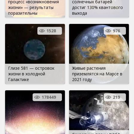
процесс «возникновения
солнечных батарей
жизни» — результаты
достиг 130% квантового
поразительны
выхода
1528
976
Глизе 581 — островок
Живые растения
жизни в холодной
приземлятся на Марсе в
Галактике
2021 году
178449
219