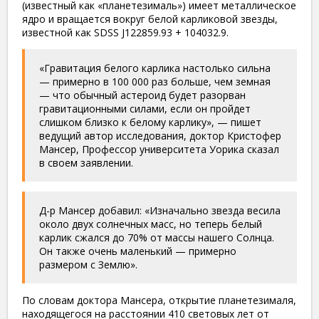
(известный как «планетезималь») имеет металлическое
ядро и вращается вокруг белой карликовой звезды,
известной как SDSS J122859.93 + 104032.9.
«Гравитация белого карлика настолько сильна
— примерно в 100 000 раз больше, чем земная
— что обычный астероид будет разорван
гравитационными силами, если он пройдет
слишком близко к белому карлику», — пишет
ведущий автор исследования, доктор Кристофер
Мансер, Профессор университета Уорика сказал
в своем заявлении.
Д-р Мансер добавил: «Изначально звезда весила
около двух солнечных масс, но теперь белый
карлик сжался до 70% от массы нашего Солнца.
Он также очень маленький — примерно
размером с Землю».
По словам доктора Мансера, открытие планетезималя,
находящегося на расстоянии 410 световых лет от