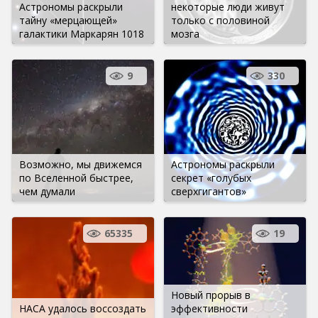
Астрономы раскрыли
некоторые люди живут
тайну «мерцающей»
только с половиной
галактики Маркарян 1018
мозга
9
330
Возможно, мы движемся
Астрономы раскрыли
по Вселенной быстрее,
секрет «голубых
чем думали
сверхгигантов»
65335
19
Новый прорыв в
НАСА удалось воссоздать
эффективности