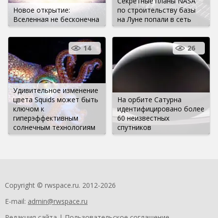
Секретные планы NASA
Новое открытие:
по строительству базы
Вселенная не бесконечна
на Луне попали в сеть
14
26
Удивительное изменение
цвета Squids может быть
На орбите Сатурна
ключом к
идентифицировано более
гиперэффективным
60 неизвестных
солнечным технологиям
спутников
Copyright © rwspace.ru. 2012-2026
E-mail:
admin@rwspace.ru
Редакция сайта
|
Пользовательское соглашение