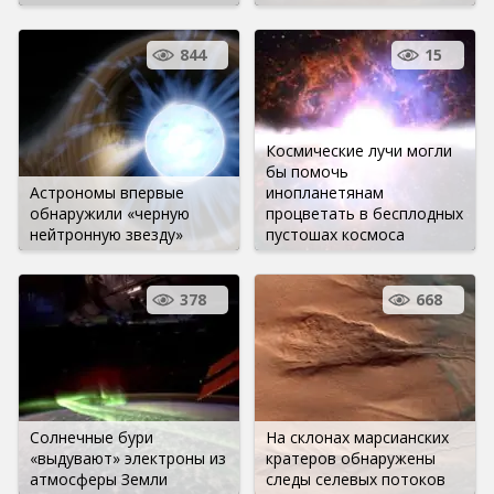
844
15
Космические лучи могли
бы помочь
Астрономы впервые
инопланетянам
обнаружили «черную
процветать в бесплодных
нейтронную звезду»
пустошах космоса
378
668
Солнечные бури
На склонах марсианских
«выдувают» электроны из
кратеров обнаружены
атмосферы Земли
следы селевых потоков