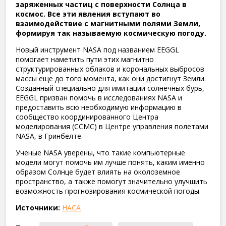
заряженных частиц с поверхности Солнца в
космос. Все эти явления вступают во
взаимодействие с магнитными полями Земли,
формируя так называемую космическую погоду.
Новый инструмент
NASA
под названием EEGGL
помогает наметить пути этих магнитно
структурированных облаков
и к
орональных выбросов
массы еще до того момента, как они достигнут Земли.
Созданный специально для имитации солнечных бурь,
EEGGL призван помочь в исследованиях
NASA
и
предоставить всю необходимую информацию в
сообщество координированного Центра
моделирования (CCMC) в Центре управления полетами
NASA,
в Гринбелте.
Ученые
NASA
уверены, что т
акие компьютерные
модели могут помочь им лучше понять, каким именно
образом Солнце будет влиять на околоземное
пространство, а также помогут значительно улучшить
возможность прогнозирования космической погоды.
Источники:
НАСА