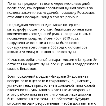
Попытка предпринята всего через несколько дней
после того, как первая российская лунная миссия за
полвека закончилась неудачей, поскольку Роскосмос
стремился посадить зонд в том же регионе.
Предыдущая миссия Индии также потерпела
катастрофу после того, как Индийская организация
космических исследований (ISRO) потеряла связь с
посадочным модулем 7 сентября 2019 года.
Разрушенные останки аппарата были позже
обнаружены всего лишь в 600 годах. километров
(около 370 миль) от южного полюса Луны.
К счастью, орбитальный аппарат миссии «Чандраян-2»
остается на орбите Луны, все еще жив и поддерживает
связь с Викрамом.
Если посадочный модуль «Чандраян-3» достигнет
поверхности в целости и сохранности, он, наконец,
установит наше присутствие в холодной пыли южной
оконечности Луны. Многочисленные исследования
этого района показывают, что массы льда должны
быть заперты в его тени, что обеспечит будущим
миссиям на один ресурс меньше, чтобы доставить его