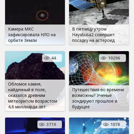
Камера МКС
В пятницу утром
зафиксировала НЛО на
Hayabusa2 совершит
орбите Земли
посадку на астероид
44
10296
Обломок камня,
найденный в поле,
Путешествия во времени
оказался древним
возможны? Ученые
метеоритом возрастом
зондируют прошлое и
4,6 миллиарда лет
будущее
3719
1078