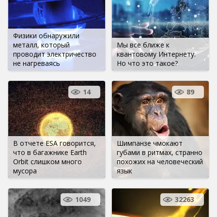
Физики обнаружили
металл, который
Мы все ближе к
проводит электричество
квантовому Интернету.
не нагреваясь
Но что это такое?
14
89
В отчете ESA говорится,
Шимпанзе чмокают
что в багажнике Earth
губами в ритмах, странно
Orbit слишком много
похожих на человеческий
мусора
язык
1049
32263