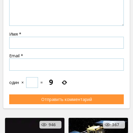
Имя
*
Email
*
один
×
=
946
367