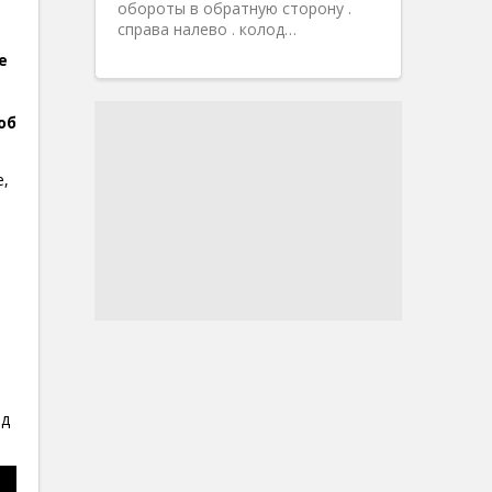
обороты в обратную сторону .
справа налево . колод…
e
об
е,
ид