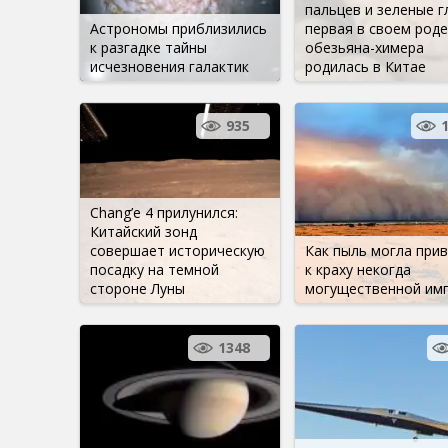
пальцев и зеленые г
Астрономы приблизились
первая в своем роде
к разгадке тайны
обезьяна-химера
исчезновения галактик
родилась в Китае
935
Chang’e 4 прилунился:
Китайский зонд
совершает историческую
Как пыль могла при
посадку на темной
к краху некогда
стороне Луны
могущественной им
1348