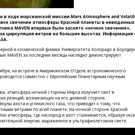
в ходе марсианской миссии Mars Atmosphere and Volatil
вое свечение атмосферы Красной планеты в невиданных
утника MAVEN впервые было заснято «ночное свечение»,
на
циркуляция ветров на больших высотах. Информация 
SA.
ерной и космической физики Университета Колорадо в Боулдер
ные MAVEN за последние месяцы наглядно демонстрируют
тября, на встрече в Американском Отделе астрономического
проводится совместно с Европейским Планетарным научным
тва, атмосфера ночной стороны Марса излучает свет в
их реакций, возникающих на его дневной стороне.
улы азота и углекислого газа, что приводит к тому, что
тными ветрами по всей планете. На ночной стороне Красной
ои атмосферы, где кислород и азот сталкиваются, образуя окс
нительной энергии, выраженное в ультрафиолетовом свете.