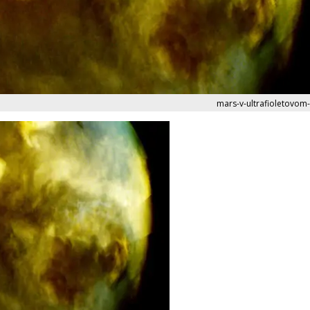
mars-v-ultrafioletovom