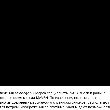
свечения атмосферы Марса специалисты NASA знали и раньше,
ишь во время миссии MAVEN. По их словам, полосы и пятна,
но из сделанных марсианским спутником снимков, располагают
ается ветром. Изображения со спутника MAVEN дают возможност