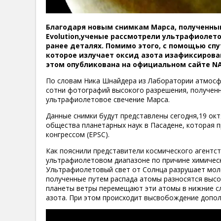
Благодаря новым снимкам Марса, полученным 
Evolution,
ученые рассмотрели ультрафиолето
ранее деталях. Помимо этого, с помощью сп
которое излучает оксид азота и
зафиксирова
этом опубликована на официальном сайте NA
По словам Ника Шнайдера из Лаборатории атмосф
сотни фотографий высокого разрешения, получен
ультрафиолетовое свечение Марса.
Данные снимки будут представлены сегодня,19 ок
общества планетарных наук в Пасадене, которая 
конгрессом (EPSC).
Как пояснили представители космического агентс
ультрафиолетовом диапазоне по причине химическ
Ультрафиолетовый свет от Солнца разрушает молек
полученные путем распада атомы разносятся высо
планеты ветры перемещают эти атомы в нижние сл
азота. При этом происходит высвобождение допол