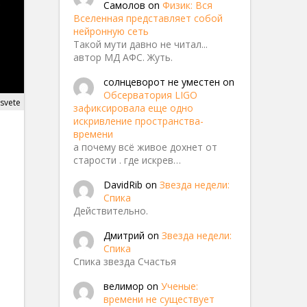
Самолов
on
Физик: Вся
Вселенная представляет собой
нейронную сеть
Такой мути давно не читал...
автор МД АФС. Жуть.
солнцеворот не уместен
on
Обсерватория LIGO
-svete
зафиксировала еще одно
искривление пространства-
времени
а почему всё живое дохнет от
старости . где искрев…
DavidRib
on
Звезда недели:
Спика
Действительно.
Дмитрий
on
Звезда недели:
Спика
Спика звезда Счастья
велимор
on
Ученые:
времени не существует