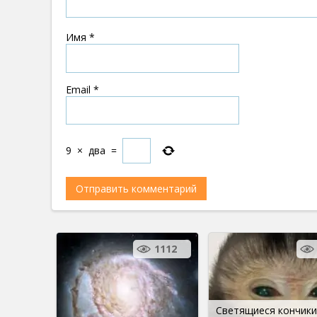
Имя
*
Email
*
9
×
два
=
1112
Светящиеся кончики