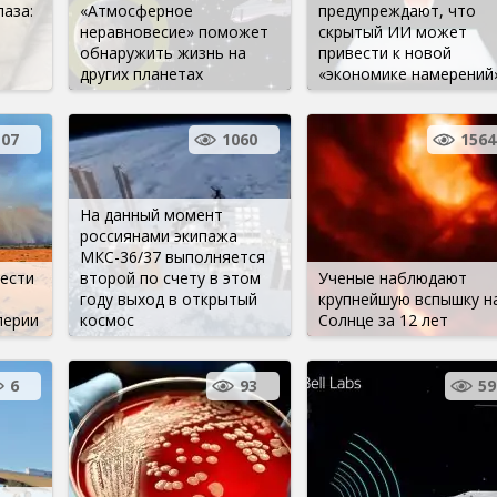
лаза:
«Атмосферное
предупреждают, что
неравновесие» поможет
скрытый ИИ может
обнаружить жизнь на
привести к новой
других планетах
«экономике намерений
107
1060
1564
На данный момент
россиянами экипажа
МКС-36/37 выполняется
вести
второй по счету в этом
Ученые наблюдают
году выход в открытый
крупнейшую вспышку н
перии
космос
Солнце за 12 лет
6
93
59