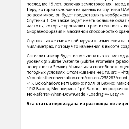
последние 15 лет, включая землетрясения, наводн
Перу, которая основана на данных из спутника UA
во всем мире, он будет предоставлять изображени
Спутники-1. Он также будет иметь большее охват А
частоты, которые проникают в растительность. к
биоразнообразия и массивной способностью хране
Спутник также сможет обнаружить изменения на в
миллиметрах, потому что изменения в высоте соз
Сателлит -нисар будет использовать этот метод д
уровнях (и Subrfie Waterlite (Subrfie Promeline (Spa
поверхности Земли). Уникальная способность оцен
погодных условиях. Отслеживание нефти. src = «http
//counter.theconversation.com/content/258283/count.gi
«1». Box-Shadow: нет! Важно; поля: 0! Важно; Мак
1PX! Важно; Мин-ширина: 1px! Важно; непрозрачность
No-Referrer-When-DownGrade «Loading =» Lazy «>
Эта статья переиздана из разговора по лице