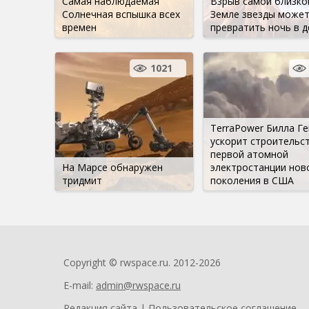
Самая наблюдаемая
Взрыв самой близко
Солнечная вспышка всех
Земле звезды може
времен
превратить ночь в д
1021
TerraPower Билла Ге
ускорит строительс
первой атомной
На Марсе обнаружен
электростанции нов
тридмит
поколения в США
Copyright © rwspace.ru. 2012-2026
E-mail:
admin@rwspace.ru
Редакция сайта
|
Пользовательское соглашение