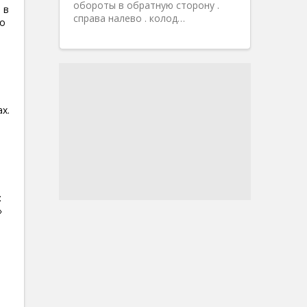
обороты в обратную сторону .
 в
справа налево . колод…
то
х.
:
»