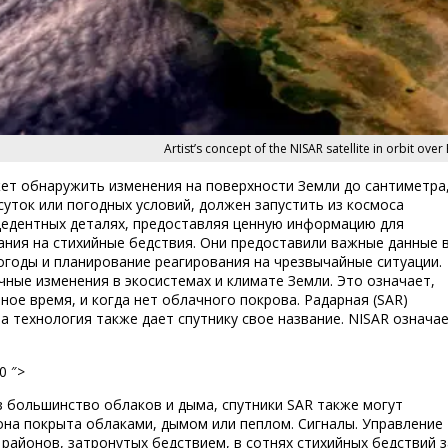
Artist’s concept of the NISAR satellite in orbit over 
жет обнаружить изменения на поверхности Земли до сантиметра
суток или погодных условий, должен запустить из космоса
ецедентных деталях, предоставляя ценную информацию для
ания на стихийные бедствия. Они предоставили важные данные 
огоды и планирование реагирования на чрезвычайные ситуации.
ные изменения в экосистемах и климате Земли. Это означает,
ное время, и когда нет облачного покрова. Радарная (SAR)
а технология также дает спутнику свое название. NISAR означа
0 ″>
з большинство облаков и дыма, спутники SAR также могут
она покрыта облаками, дымом или пеплом. Сигналы. Управление
районов, затронутых бедствием, в сотнях стихийных бедствий з