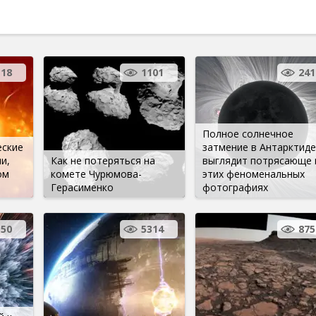
18
1101
241
Полное солнечное
еские
затмение в Антарктиде
и,
Как не потеряться на
выглядит потрясающе 
ом
комете Чурюмова-
этих феноменальных
Герасименко
фотографиях
150
5314
875