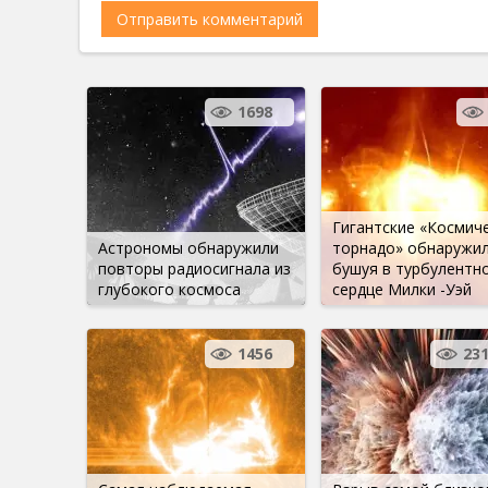
1698
Гигантские «Космич
Астрономы обнаружили
торнадо» обнаружил
повторы радиосигнала из
бушуя в турбулентн
глубокого космоса
сердце Милки -Уэй
1456
23