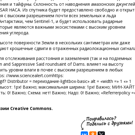
ения и тайфуны. Склонность от наводнения амазонских джунглей
VSAR НАСА. Из спутника будет предоставлено свободно и откры
я с высоким разрешением почти всех земельных и льда
нтарктики, чем Sentinel-1, и будет использовать радарные
оторые являются важными экосистемами с высоким уровнем
ния углерода.
ысоте поверхности Земли в нескольких сантиметрах или даже
дают крошечные сдвиги в отраженных радиолокационных сигнала
ля отслеживания расстояния и заземления (так и на подземных
tion and Sappressive Said roundsaint of Dams. влияет на высоту
ить уровни влаги в почве с высоким разрешением в любых
s: //www.sciencealert.comhttps:
f? Distributor = переиздание-lightbox-basic» alt = «width =» 1 «» 1
с-высот: 1px! Важно; максимальная ширина: 1px! Важно; МИН-ХАЙТ
: 0! Важно; Схема: нет! Важно; Надо: 0! Важно; «Referrerpolicy =
нзии Creative Commons.