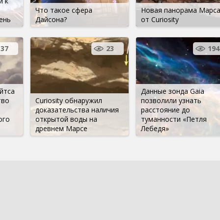
й к
т
Что такое сфера
Новая панорама Марс
ень
Дайсона?
от Curiosity
37
23
194
йтса
Данные зонда Gaia
тво
Curiosity обнаружил
позволили узнать
доказательства наличия
расстояние до
ого
открытой воды на
туманности «Петля
древнем Марсе
Лебедя»