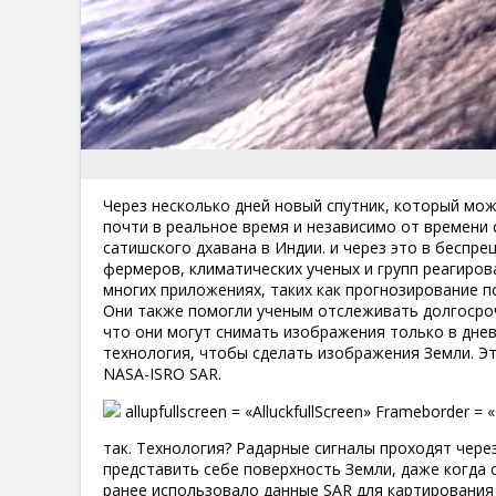
Через несколько дней новый спутник, который мо
почти в реальное время и независимо от времени 
сатишского дхавана в Индии. и через это в беспр
фермеров, климатических ученых и групп реагиров
многих приложениях, таких как прогнозирование п
Они также помогли ученым отслеживать долгосроч
что они могут снимать изображения только в днев
технология, чтобы сделать изображения Земли. Эт
NASA-ISRO SAR.
allupfullscreen = «AlluckfullScreen» Frameborder = «
так. Технология? Радарные сигналы проходят чере
представить себе поверхность Земли, даже когда 
ранее использовало данные SAR для картирования 