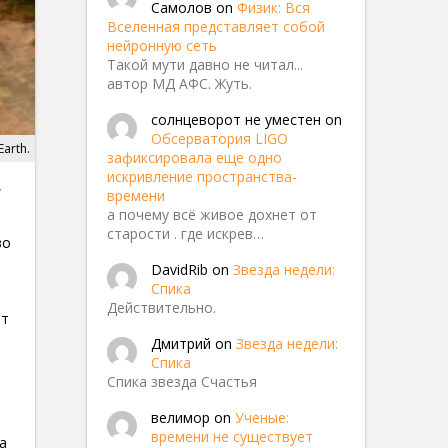
Самолов
on
Физик: Вся
Вселенная представляет собой
нейронную сеть
Такой мути давно не читал...
автор МД АФС. Жуть.
солнцеворот не уместен
on
Обсерватория LIGO
Earth.
зафиксировала еще одно
искривление пространства-
,
времени
а почему всё живое дохнет от
старости . где искрев…
во
DavidRib
on
Звезда недели:
Спика
Действительно.
ет
Дмитрий
on
Звезда недели:
Спика
Спика звезда Счастья
велимор
on
Ученые:
времени не существует
а