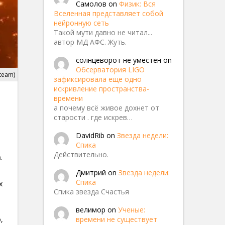
Самолов
on
Физик: Вся
Вселенная представляет собой
нейронную сеть
Такой мути давно не читал...
автор МД АФС. Жуть.
солнцеворот не уместен
on
Обсерватория LIGO
 team)
зафиксировала еще одно
искривление пространства-
времени
а почему всё живое дохнет от
старости . где искрев…
DavidRib
on
Звезда недели:
Спика
Действительно.
.
Дмитрий
on
Звезда недели:
Спика
х
Спика звезда Счастья
велимор
on
Ученые:
времени не существует
,