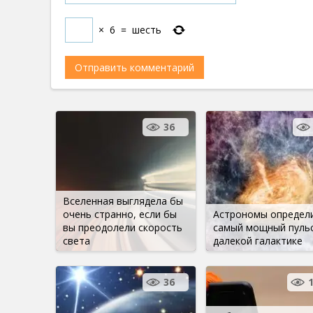
×
6
=
шесть
36
Вселенная выглядела бы
очень странно, если бы
Астрономы определ
вы преодолели скорость
самый мощный пульс
света
далекой галактике
36