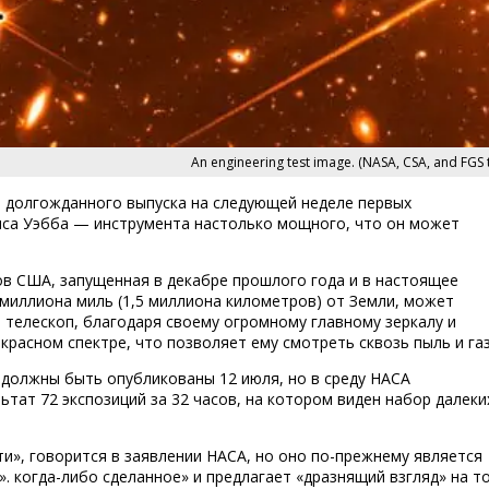
An engineering test image. (NASA, CSA, and FGS
 долгожданного выпуска на следующей неделе первых
мса Уэбба — инструмента настолько мощного, что он может
в США, запущенная в декабре прошлого года и в настоящее
миллиона миль (1,5 миллиона километров) от Земли, может
н телескоп, благодаря своему огромному главному зеркалу и
расном спектре, что позволяет ему смотреть сквозь пыль и газ
олжны быть опубликованы 12 июля, но в среду НАСА
ат 72 экспозиций за 32 часов, на котором виден набор далеки
и», говорится в заявлении НАСА, но оно по-прежнему является
. когда-либо сделанное» и предлагает «дразнящий взгляд» на то