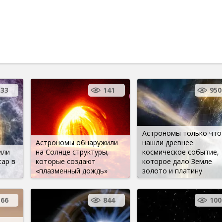
33
141
950
Астрономы только что
Астрономы обнаружили
нашли древнее
или
на Солнце структуры,
космическое событие,
ар в
которые создают
которое дало Земле
«плазменный дождь»
золото и платину
166
844
100