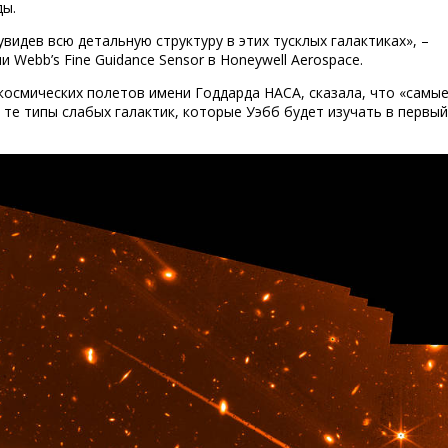
ды.
увидев всю детальную структуру в этих тусклых галактиках», –
 Webb’s Fine Guidance Sensor в Honeywell Aerospace.
космических полетов имени Годдарда НАСА, сказала, что «самы
те типы слабых галактик, которые Уэбб будет изучать в первый