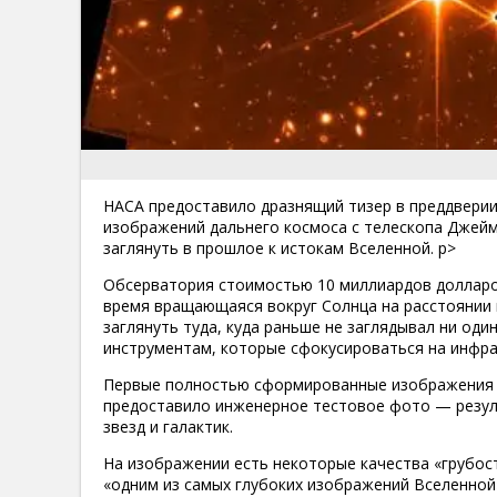
НАСА предоставило дразнящий тизер в преддверии
изображений дальнего космоса с телескопа Джей
заглянуть в прошлое к истокам Вселенной. p>
Обсерватория стоимостью 10 миллиардов долларо
время вращающаяся вокруг Солнца на расстоянии 
заглянуть туда, куда раньше не заглядывал ни оди
инструментам, которые сфокусироваться на инфрак
Первые полностью сформированные изображения д
предоставило инженерное тестовое фото — результ
звезд и галактик.
На изображении есть некоторые качества «грубост
«одним из самых глубоких изображений Вселенной»