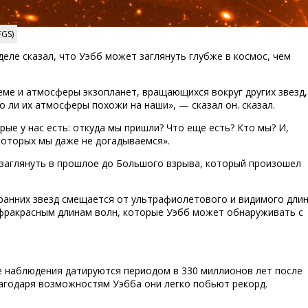
FGS)
еле сказал, что Уэбб может заглянуть глубже в космос, чем
еме и атмосферы экзопланет, вращающихся вокруг других звезд,
о ли их атмосферы похожи на наши», — сказал он. сказал.
ые у нас есть: откуда мы пришли? Что еще есть? Кто мы? И,
которых мы даже не догадываемся».
аглянуть в прошлое до Большого взрыва, который произошел
 ранних звезд смещается от ультрафиолетового и видимого дли
инфракрасным длинам волн, которые Уэбб может обнаруживать с
е наблюдения датируются периодом в 330 миллионов лет после
агодаря возможностям Уэбба они легко побьют рекорд.