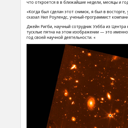
что откроется в в ближайшие недели, месяцы и го
«Когда был сделан этот снимок, я был в восторге, 
сказал Нил Роулендс, ученый-программист компании
Джейн Ригби, научный сотрудник Уэбба из Центра 
тусклые пятна на этом изображении — это именно 
год своей научной деятельности. «