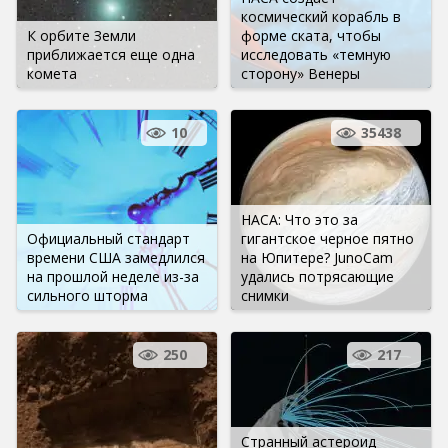
космический корабль в
К орбите Земли
форме ската, чтобы
приближается еще одна
исследовать «темную
комета
сторону» Венеры
10
35438
НАСА: Что это за
Официальный стандарт
гигантское черное пятно
времени США замедлился
на Юпитере? JunoCam
на прошлой неделе из-за
удались потрясающие
сильного шторма
снимки
250
217
Странный астероид