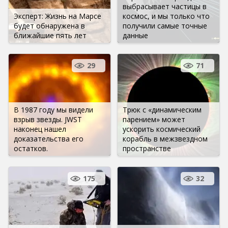
выбрасывает частицы в
Эксперт: Жизнь на Марсе
космос, и мы только что
будет обнаружена в
получили самые точные
ближайшие пять лет
данные
29
71
В 1987 году мы видели
Трюк с «динамическим
взрыв звезды. JWST
парением» может
наконец нашел
ускорить космический
доказательства его
корабль в межзвездном
остатков.
пространстве
175
32