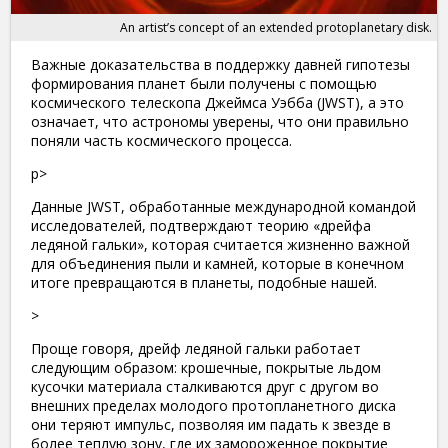
An artist’s concept of an extended protoplanetary disk.
Важные доказательства в поддержку давней гипотезы
формирования планет были получены с помощью
космического телескопа Джеймса Уэбба (JWST), а это
означает, что астрономы уверены, что они правильно
поняли часть космического процесса.
p>
Данные JWST, обработанные международной командой
исследователей, подтверждают теорию «дрейфа
ледяной гальки», которая считается жизненно важной
для объединения пыли и камней, которые в конечном
итоге превращаются в планеты, подобные нашей.
>
Проще говоря, дрейф ледяной гальки работает
следующим образом: крошечные, покрытые льдом
кусочки материала сталкиваются друг с другом во
внешних пределах
молодого протопланетного диска
они теряют импульс, позволяя им падать к звезде в
более теплую зону, где их замороженное покрытие