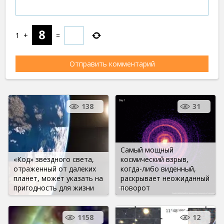
1
+
=
138
31
Самый мощный
«Код» звездного света,
космический взрыв,
отраженный от далеких
когда-либо виденный,
планет, может указать на
раскрывает неожиданный
пригодность для жизни
поворот
1158
12