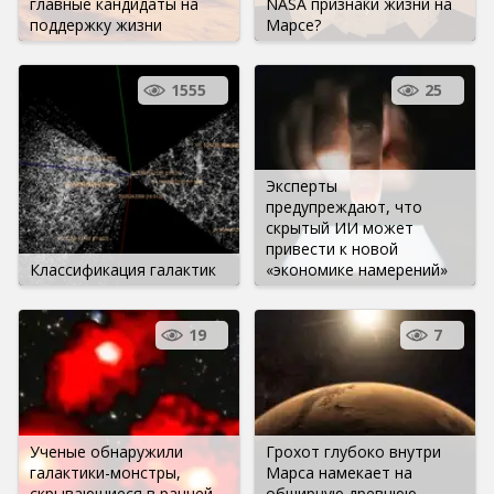
главные кандидаты на
NASA признаки жизни на
поддержку жизни
Марсе?
1555
25
Эксперты
предупреждают, что
скрытый ИИ может
привести к новой
Классификация галактик
«экономике намерений»
19
7
Ученые обнаружили
Грохот глубоко внутри
галактики-монстры,
Марса намекает на
скрывающиеся в ранней
обширную древнюю