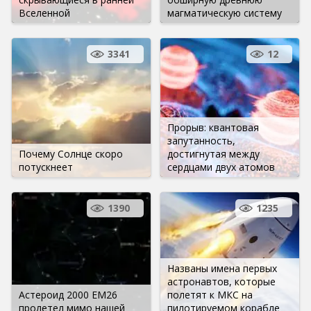
Вселенной
магматическую систему
3341
12
Прорыв: квантовая
запутанность,
Почему Солнце скоро
достигнутая между
потускнеет
сердцами двух атомов
1390
1235
Названы имена первых
астронавтов, которые
Астероид 2000 EM26
полетят к МКС на
пролетел мимо нашей
пилотируемом корабле