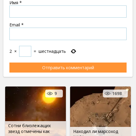
Имя
*
Email
*
2
×
=
шестнадцать
9
1698
Сотни близлежащих
звезд отмечены как
Находил ли марсоход