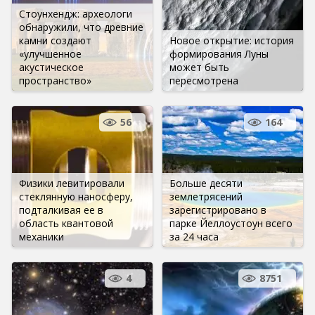
Стоунхендж: археологи
обнаружили, что древние
камни создают
Новое открытие: история
«улучшенное
формирования Луны
акустическое
может быть
пространство»
пересмотрена
56
164
Физики левитировали
Больше десяти
стеклянную наносферу,
землетрясений
подталкивая ее в
зарегистрировано в
область квантовой
парке Йеллоустоун всего
механики
за 24 часа
4
8751