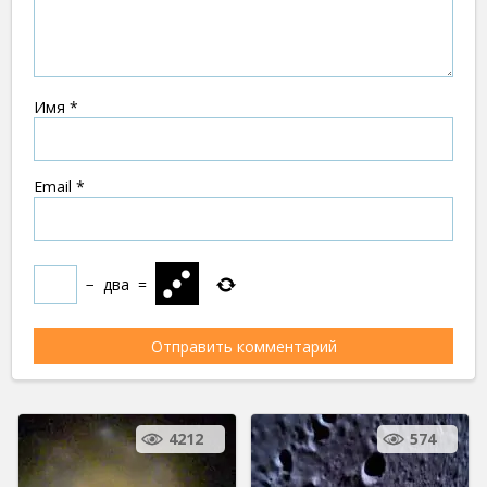
Имя
*
Email
*
−
два
=
4212
574