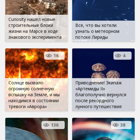
Curiosity нашел новые
строительные блоки
Все, что вы хотели
жизни на Марсе в ходе
узнать о метеорном
знакового эксперимента
потоке Лириды
16
4
Солнце вызвало
Приводнение! Экипаж
огромную солнечную
«Артемиды II»
вспышку на Земле, и мы
благополучно вернулся
находимся в состоянии
после рекордного
тревоги «Аврора»
лунного путешествия
136
38