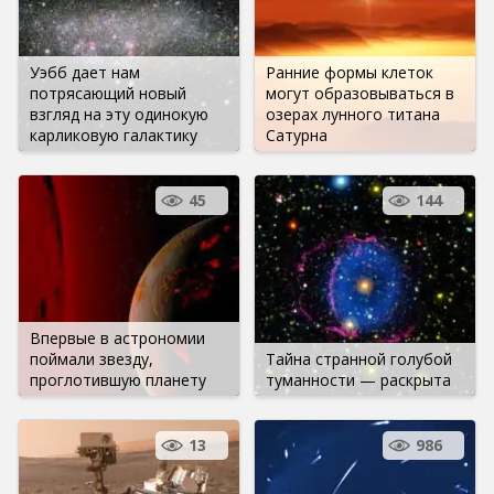
Уэбб дает нам
Ранние формы клеток
потрясающий новый
могут образовываться в
взгляд на эту одинокую
озерах лунного титана
карликовую галактику
Сатурна
45
144
Впервые в астрономии
поймали звезду,
Тайна странной голубой
проглотившую планету
туманности — раскрыта
13
986