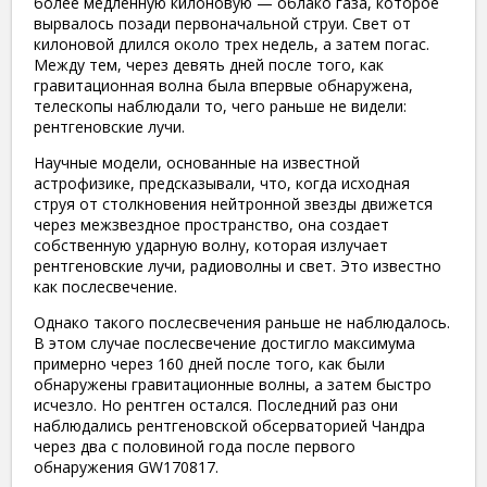
более медленную килоновую — облако газа, которое
вырвалось позади первоначальной струи. Свет от
килоновой длился около трех недель, а затем погас.
Между тем, через девять дней после того, как
гравитационная волна была впервые обнаружена,
телескопы наблюдали то, чего раньше не видели:
рентгеновские лучи.
Научные модели, основанные на известной
астрофизике, предсказывали, что, когда исходная
струя от столкновения нейтронной звезды движется
через межзвездное пространство, она создает
собственную ударную волну, которая излучает
рентгеновские лучи, радиоволны и свет. Это известно
как послесвечение.
Однако такого послесвечения раньше не наблюдалось.
В этом случае послесвечение достигло максимума
примерно через 160 дней после того, как были
обнаружены гравитационные волны, а затем быстро
исчезло. Но рентген остался. Последний раз они
наблюдались рентгеновской обсерваторией Чандра
через два с половиной года после первого
обнаружения GW170817.