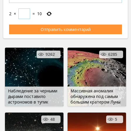
2
×
=
10
9262
6285
Наблюдение за черными
Массивная аномалия
дырами поставило
обнаружена под самым
астрономов в тупик
большим кратером Луны
48
5