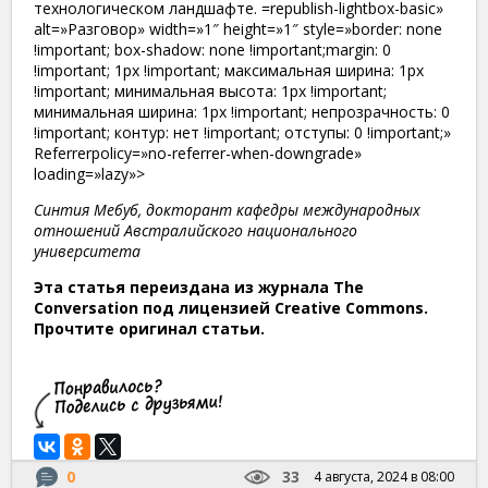
технологическом ландшафте. =republish-lightbox-basic»
alt=»Разговор» width=»1″ height=»1″ style=»border: none
!important; box-shadow: none !important;margin: 0
!important; 1px !important; максимальная ширина: 1px
!important; минимальная высота: 1px !important;
минимальная ширина: 1px !important; непрозрачность: 0
!important; контур: нет !important; отступы: 0 !important;»
Referrerpolicy=»no-referrer-when-downgrade»
loading=»lazy»>
Синтия Мебуб, докторант кафедры международных
отношений Австралийского национального
университета
Эта статья переиздана из журнала The
Conversation под лицензией Creative Commons.
Прочтите оригинал статьи.
0
33
4 августа, 2024 в 08:00