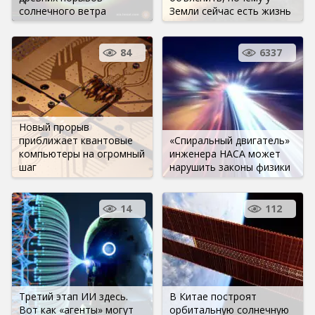
солнечного ветра
Земли сейчас есть жизнь
84
6337
Новый прорыв
приближает квантовые
«Спиральный двигатель»
компьютеры на огромный
инженера НАСА может
шаг
нарушить законы физики
14
112
Третий этап ИИ здесь.
В Китае построят
Вот как «агенты» могут
орбитальную солнечную