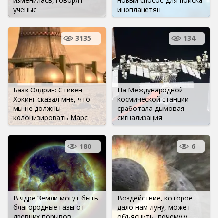
изменилась, говорят
новый способ для поиска
ученые
инопланетян
3135
134
Базз Олдрин: Стивен
На Международной
Хокинг сказал мне, что
космической станции
мы не должны
сработала дымовая
колонизировать Марс
сигнализация
180
6
В ядре Земли могут быть
Воздействие, которое
благородные газы от
дало нам луну, может
древних порывов
объяснить, почему у