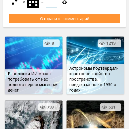
×
=
8
1219
Астрономы подтвердили
Революция ИИ может
квантовое свойство
потребовать от нас
пространства,
полного переосмысления
предсказанное в 1930-х
денег
годах
793
521