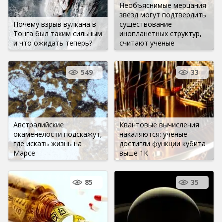
Необъяснимые мерцания
звезд могут подтвердить
Почему взрыв вулкана в
существование
Тонга был таким сильным
инопланетных структур,
и что ожидать теперь?
считают ученые
549
33
Австралийские
Квантовые вычисления
окаменелости подскажут,
накаляются: ученые
где искать жизнь на
достигли функции кубита
Марсе
выше 1К
85
35