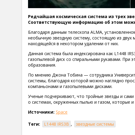
Редчайшая космическая система из трех зв
Соответствующую информацию об этом можно
Благодаря данным телескопа ALMA, установленном
необычную звездную систему, состоящую из двух м
находящейся в некотором удалении от них.
Данная система была индексирована как L1448 IR
газопылевой диск со спиральными рукавами. При э
образования.
По мнению Джона Тобина — сотрудника Университ
системы, благодаря которой можно наглядно прос
компаньонами и газопылевыми дисками.
Ученые подчеркивают, что тройные звезды и сами
о системах, окруженных пылью и газом, которые и
Источники:
Space
Теги:
L1448 IRS3B
,
звездные системы