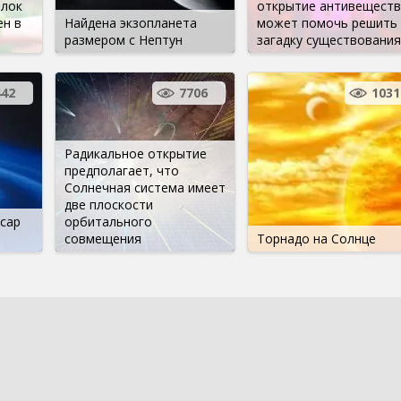
елок
открытие антивеществ
н в
Найдена экзопланета
может помочь решить
размером с Нептун
загадку существования
442
7706
1031
Радикальное открытие
предполагает, что
Солнечная система имеет
две плоскости
сар
орбитального
совмещения
Торнадо на Солнце