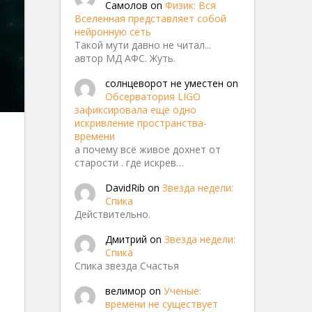
Самолов
on
Физик: Вся
Вселенная представляет собой
нейронную сеть
Такой мути давно не читал...
автор МД АФС. Жуть.
солнцеворот не уместен
on
Обсерватория LIGO
зафиксировала еще одно
искривление пространства-
времени
а почему всё живое дохнет от
старости . где искрев…
DavidRib
on
Звезда недели:
Спика
Действительно.
-irs3b
Дмитрий
on
Звезда недели:
Спика
Спика звезда Счастья
велимор
on
Ученые:
времени не существует