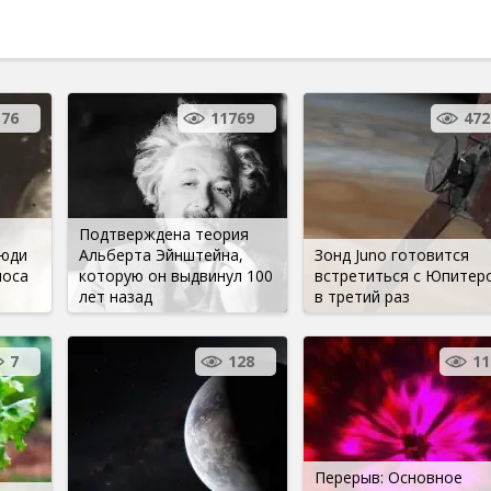
76
11769
472
Подтверждена теория
люди
Альберта Эйнштейна,
Зонд Juno готовится
лоса
которую он выдвинул 100
встретиться с Юпитер
лет назад
в третий раз
7
128
11
Перерыв: Основное