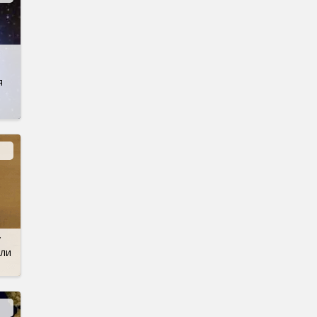
я
у
или