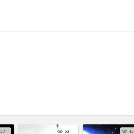
57
53
45