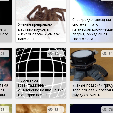
Сверхредкая звездная
Ученые превращают
система — это
что
мертвых пауков в
гигантская космическа
нного
«некроботов», и мы так
авария, ожидающая
напуганы
своего часа
006
12
31
Прорывной
тема
гравитационный
Ученые подарили гриб
тся
объяснение на шаг ближе
тело робота и позвол
али
к «теории всего»
ему дико гулять
378
83
76