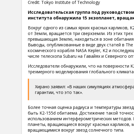
Credit: Tokyo Institute of Technology
Исследовательская группа под руководством
института обнаружила 15 экзопланет, враща
Вокруг одного из самых ярких красных карликов, K
от Земли, вращается три сверхземли. Из этих трех 
превышающая Землю, находиться в зоне обитания 
Выводы, опубликованные в виде двух статей в The 
космического корабля NASA Kepler, K2 и последу
числе телескопа Subaru на Гавайях и Северного оп
Исследователи обнаружили, что на поверхности K
трехмерного моделирования глобального климата
Хирано заявил: «В наших симуляциях атмосфера
гарантии, что это так».
Более точная оценка радиуса и температуры звез
быть K2-155d обитаема. Достижение такой точнос
использованием интерферометрических методов. 
планеты, вращающиеся вокруг красных карликов, м
вращающимися вокруг звезд солнечного типа.