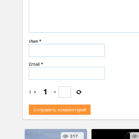
Имя
*
Email
*
1
×
=
317