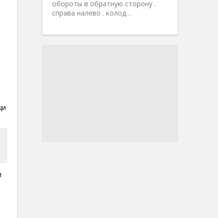
обороты в обратную сторону .
справа налево . колод…
щи
и