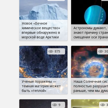
Новое «Вечное
химическое вещество»
Астрономы думают, 
впервые обнаружено в
знают причину стра
морской воде Арктики
смещения оси Урана
875
3
Ученые поражены —
Наша Солнечная сис
темная материя может
полностью разруши
быть «теплой»
раньше, чем мы дум
9