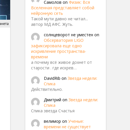
Самолов
on
Физик: Вся
Вселенная представляет собой
нейронную сеть
Такой мути давно не читал...
анета
автор МД АФС. Жуть.
солнцеворот не уместен
on
Обсерватория LIGO
зафиксировала еще одно
искривление пространства-
времени
а почему всё живое дохнет от
старости . где искрев…
DavidRib
on
Звезда недели:
Спика
Действительно.
Дмитрий
on
Звезда недели:
Спика
Спика звезда Счастья
велимор
on
Ученые:
времени не существует