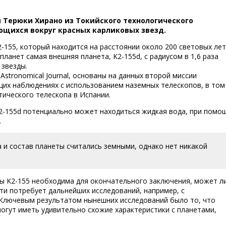
 Терюки Хирано из Токийского технологического
ющихся вокруг красных карликовых звезд.
2-155, который находится на расстоянии около 200 световых лет
планет самая внешняя планета, K2-155d, с радиусом в 1,6 раза
звезды.
Astronomical Journal, основаны на данных второй миссии
ющих наблюдениях с использованием наземных телескопов, в том
тического телескопа в Испании.
2-155d потенциально может находиться жидкая вода, при помо
.
 и состав планеты считались земными, однако нет никакой
ды K2-155 необходима для окончательного заключения, может л
ти потребует дальнейших исследований, например, с
Ключевым результатом нынешних исследований было то, что
огут иметь удивительно схожие характеристики с планетами,