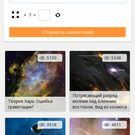
×
7
=
5130
5248
Потрясающий разряд
Теория Хари. Ошибка
молнии над Ближним
гравитации?
востоком. Вид из космоса
3518
4811