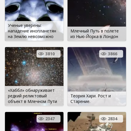
Ученые уверены:
нападение инопланетян
Млечный Путь в полете
на Землю невозможно
из Нью-Йорка в Лондон
3810
3866
«Хаббл» обнаруживает
редкий реликтовый
Теория Хари. Рост и
объект в Млечном Пути
Старение.
2347
2834