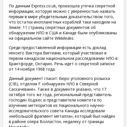
По данным
Express.co.uk, произошла утечка секретной
информации, которую можно с уверенностью назвать
первым в мире убедительным доказательством того,
что остатки инопланетных кораблей таки находили на
Земле. 11 страниц секретных документов об
обнаружении НЛО в США и Канаде были опубликованы
на официальном сайте
Wikkileaks.
Среди предоставленной информации есть доклад
некоего Виктора Виггиани, который участвовал в
первом канадском национальном расследовании НЛО в
Брантфорде, Онтарио. Речь идет о секретной записке
от 14 ноября 1968 года.
Данный документ гласит: бюро уголовного розыска
(CIB), отделом F «обнаружен НЛО в Северной
Саскачеване». Также в документе указано, что 17
октября того же года, региональный представитель
господин Ходжес и представители комитета по
изучению метеоритов из Национального научно-
исследовательского совета Канады исследовали
«небольшой фрагмент металла», который был найден
в районе озера Волластон, недалеку от границы
Манитобы.