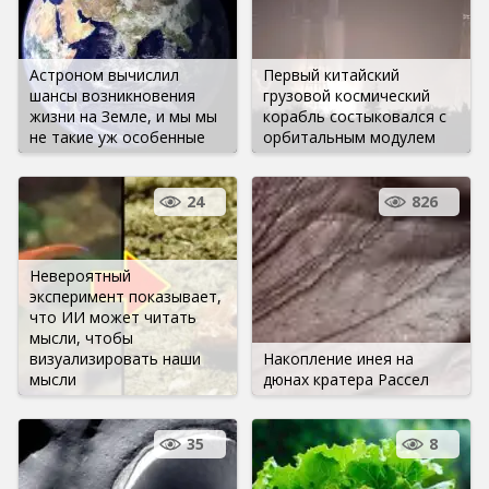
Астроном вычислил
Первый китайский
шансы возникновения
грузовой космический
жизни на Земле, и мы мы
корабль состыковался с
не такие уж особенные
орбитальным модулем
24
826
Невероятный
эксперимент показывает,
что ИИ может читать
мысли, чтобы
визуализировать наши
Накопление инея на
мысли
дюнах кратера Рассел
35
8