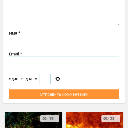
Имя
*
Email
*
один
+
два
=
19
23