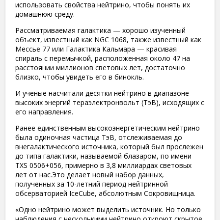
использовать свойства нейтрино, чтобы понять их
домашнюю среду.
Рассматриваемая галактика — хорошо изученный
объект, известный как NGC 1068, также известный как
Мессье 77 или Галактика Кальмара — красивая
спираль с перемычкой, расположенная около 47 на
расстоянии миллионов световых лет, достаточно
близко, чтобы увидеть его в бинокль.
И ученые насчитали десятки нейтрино в диапазоне
высоких энергий тераэлектронвольт (ТэВ), исходящих с
его направления.
Ранее единственным высокоэнергетическим нейтрино
была одиночная частица ТэВ, отслеживаемая до
внегалактического источника, который был прослежен
до типа галактики, называемой блазаром, по имени
TXS 0506+056, примерно в 3,8 миллиардах световых
лет от нас.Это делает новый набор данных,
полученных за 10-летний период нейтринной
обсерваторией IceCube, абсолютным Сокровищница.
«Одно нейтрино может выделить источник. Но только
наблюдения с несколькими нейтрино откроют скрытое