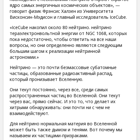
ядро ​​самых энергичных космических объектов», —
говорит физик Фрэнсис Халзен из Университета
Висконсин-Мэдисон и главный исследователь IceCube.
«IceCube накопил около 80 нейтрино. нейтрино
тераэлектронвольтной энергии от NGC 1068, которых
пока недостаточно, чтобы ответить на все наши
вопросы, но они определенно являются следующим
большим шагом к реализации нейтринной
астрономии.»
Нейтрино — это почти безмассовые субатомные
частицы, образованные радиоактивный распад,
который пронизывает Вселенную.
Они текут постоянно, через все, среди самых
распространенных частиц во Вселенной. Они текут
через вас, прямо сейчас. И это то, что делает их
хитрыми обнаруживать: они почти ни с чем не
взаимодействуют.
Для нейтрино нормальная материя во Вселенной
может быть также дымом и тенями. Вот почему мы
называем их частицами-призраками.