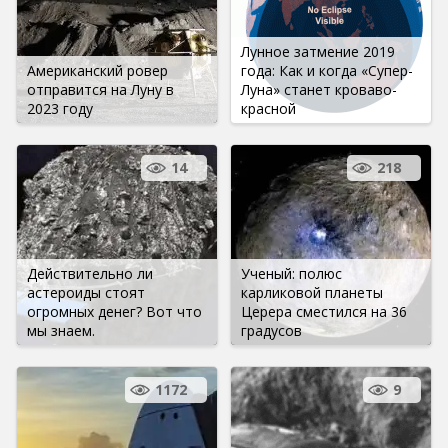
Лунное затмение 2019
Американский ровер
года: Как и когда «Супер-
отправится на Луну в
Луна» станет кроваво-
2023 году
красной
14
218
Действительно ли
Ученый: полюс
астероиды стоят
карликовой планеты
огромных денег? Вот что
Церера сместился на 36
мы знаем.
градусов
1172
9