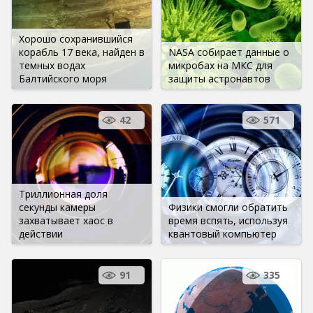
Хорошо сохранившийся
корабль 17 века, найден в
NASA собирает данные о
темных водах
микробах на МКС для
Балтийского моря
защиты астронавтов
42
571
Триллионная доля
секунды камеры
Физики смогли обратить
захватывает хаос в
время вспять, используя
действии
квантовый компьютер
91
335