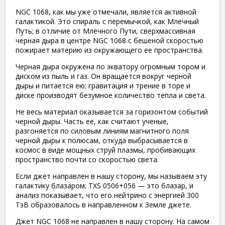
NGC 1068, как мы уже отмечали, является активной
галактикой. Это спираль с перемычкой, как Млечный
Путь; в отличие от Млечного Пути, сверхмассивная
черная дыра в центре NGC 1068 с бешеной скоростью
пожирает материю из окружающего ее пространства.
Черная дыра окружена по экватору огромным тором и
диском из пыль и газ. Он вращается вокруг черной
дыры и питается ею; гравитация и трение в торе и
диске производят безумное количество тепла и света.
Не весь материал оказывается за горизонтом событий
черной дыры. Часть ее, как считают ученые,
разгоняется по силовым линиям магнитного поля
черной дыры к полюсам, откуда выбрасывается в
космос в виде мощных струй плазмы, пробивающих
пространство почти со скоростью света.
Если джет направлен в нашу сторону, мы называем эту
галактику блазаром; TXS 0506+056 — это блазар, и
анализ показывает, что его нейтрино с энергией 300
ТэВ образовалось в направленном к Земле джете.
Джет NGC 1068 не направлен в нашу сторону. На самом