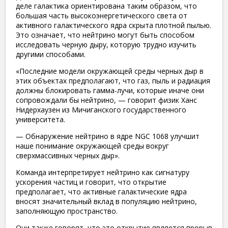
деле галактика ориентирована таким образом, что
большая часть высокоэнергетического света от
активного галактического ядра скрыта плотной пылью.
Это означает, что нейтрино могут быть способом
исследовать черную дыру, которую трудно изучить
другими способами.
«Последние модели окружающей среды черных дыр в
этих объектах предполагают, что газ, пыль и радиация
должны блокировать гамма-лучи, которые иначе они
сопровождали бы нейтрино, — говорит физик Ханс
Нидерхаузен из Мичиганского государственного
университета.
— Обнаружение нейтрино в ядре NGC 1068 улучшит
наше понимание окружающей среды вокруг
сверхмассивных черных дыр».
Команда интерпретирует нейтрино как сигнатуру
ускорения частиц и говорит, что открытие
предполагает, что активные галактические ядра
вносят значительный вклад в популяцию нейтрино,
заполняющую пространство.
Они также говорят, что это открытие является прорыв