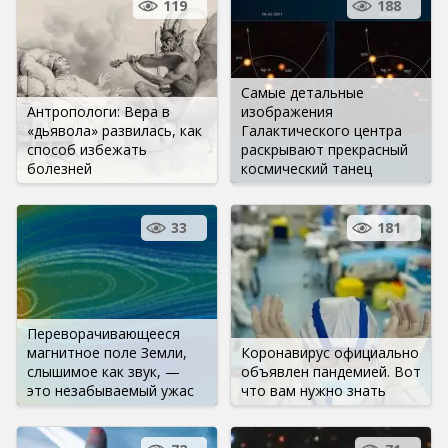
119
188
Самые детальные
Антропологи: Вера в
изображения
«дьявола» развилась, как
Галактического центра
способ избежать
раскрывают прекрасный
болезней
космический танец
33
181
Переворачивающееся
магнитное поле Земли,
Коронавирус официально
слышимое как звук, —
объявлен пандемией. Вот
это незабываемый ужас
что вам нужно знать