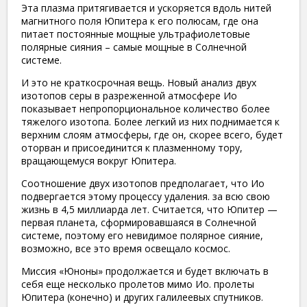
Эта плазма притягивается и ускоряется вдоль нитей
магнитного поля Юпитера к его полюсам, где она
питает постоянные мощные ультрафиолетовые
полярные сияния – самые мощные в Солнечной
системе.
И это не краткосрочная вещь. Новый анализ двух
изотопов серы в разреженной атмосфере Ио
показывает непропорциональное количество более
тяжелого изотопа. Более легкий из них поднимается к
верхним слоям атмосферы, где он, скорее всего, будет
оторван и присоединится к плазменному тору,
вращающемуся вокруг Юпитера.
Соотношение двух изотопов предполагает, что Ио
подвергается этому процессу удаления. за всю свою
жизнь в 4,5 миллиарда лет. Считается, что Юпитер —
первая планета, сформировавшаяся в Солнечной
системе, поэтому его невидимое полярное сияние,
возможно, все это время освещало космос.
Миссия «Юноны» продолжается и будет включать в
себя еще несколько пролетов мимо Ио. пролеты
Юпитера (конечно) и других галилеевых спутников.