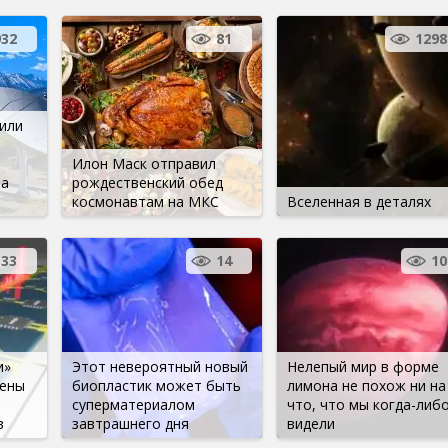
932
81
1298
или
Илон Маск отправил
на
рождественский обед
космонавтам на МКС
Вселенная в деталях
133
14
10
и»
Этот невероятный новый
Нелепый мир в форме
жены
биопластик может быть
лимона не похож ни на
суперматериалом
что, что мы когда-либ
в
завтрашнего дня
видели