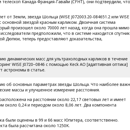
 и телескоп Канада-Франция-Гавайи (CFHT), они подтвердили, что
ет от Земли, звезда Шольца (WISE J072003.20-084651.2 или WISE
с основной звездой красным карликом. Двоичная система
орый произошел около 70000 лет назад, когда она прошла мимо
у исследователи предположили, что в системе находится спутник
дой Дюпюи, теперь предоставляют доказательства,
нию динамических масс для ультрахолодных карликов в течение
оринг WISE J0720−0846 с помощью Keck AO [адаптивная оптика]
т астрономы в статье.
ю об основных параметрах звезды Шольца. Что наиболее важн
ские массы и улучшенное измерение расстояния.
 расположена на расстоянии около 22,17 световых лет и имеет
м около 0,24 и периодом около 8,06 лет. Два компонента
ка были оценены в 99 и 66 масс Юпитера, соответственно.
кта была рассчитана около 1250K.