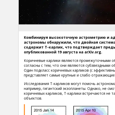
Комбинируя высокоточную астрометрию и а
астрономы обнаружили, что двойная система 
содержит T-карлик, что подтверждает пред
опубликованной 19 августа на arXiv.org.
Коричневые карлики являются промежуточными об
согласны с тем, что они являются субзвездными 
Один подкласс коричневых карликов (с эффективны
представляет самые крупные и слабо отражающие 
Исследования Т-карликов могут помочь астронома
например, гигантский экзопланеты. Однако, не см
коричневых карликов, T-карлики встречаются не т
объектов.