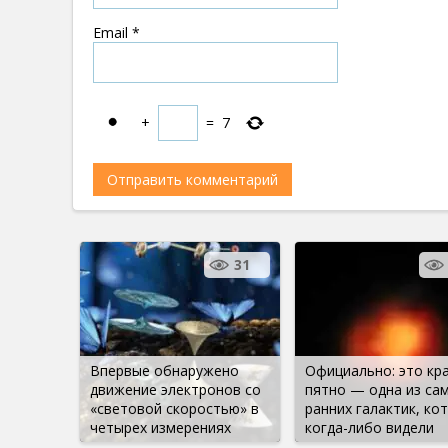
Email
*
+
=
7
31
Впервые обнаружено
Официально: это кр
движение электронов со
пятно — одна из са
«световой скоростью» в
ранних галактик, ко
четырех измерениях
когда-либо видели