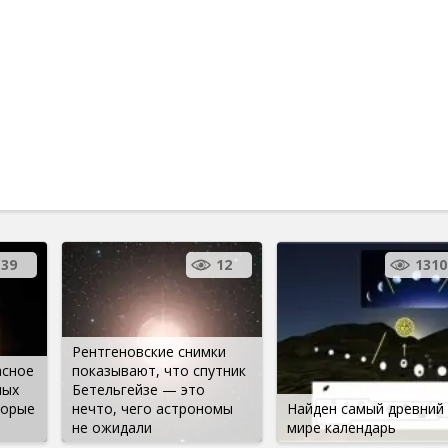
39
12
1310
Рентгеновские снимки
асное
показывают, что спутник
мых
Бетельгейзе — это
торые
нечто, чего астрономы
Найден самый древний 
не ожидали
мире календарь