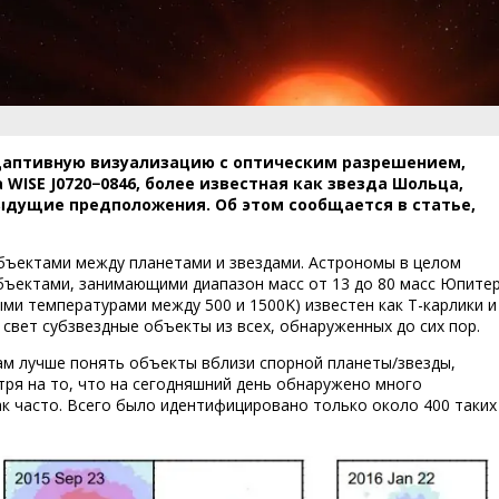
даптивную визуализацию с оптическим разрешением,
WISE J0720−0846, более известная как звезда Шольца,
ыдущие предположения. Об этом сообщается в статье,
ъектами между планетами и звездами. Астрономы в целом
объектами, занимающими диапазон масс от 13 до 80 масс Юпитер
ми температурами между 500 и 1500K) известен как T-карлики и
свет субзвездные объекты из всех, обнаруженных до сих пор.
м лучше понять объекты вблизи спорной планеты/звезды,
отря на то, что на сегодняшний день обнаружено много
ак часто. Всего было идентифицировано только около 400 таких