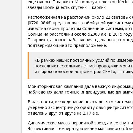
еще одного Т-карлика. Используя телескоп Keck II
звезды Шольца есть спутник T-карлик.
Расположенная на расстоянии около 22 световых л
J0720−0846) представляет собой двойную систему 
известна своим пролетом Солнечной системы, кот
Солнца на расстоянии около 52000 а.е. В 2015 год
T-карлика, а новые наблюдения, сделанные коман
подтверждающие это предположение.
«В рамках наших постоянных усилий по измере
последних нескольких лет мы проводили монит
и широкополосной астрометрии CFHT», — пишу
Мониторинговая кампания дала важную информаци
наблюдения дали точные индивидуальные динамиче
В частности, исследование показало, что система
умеренно эксцентричную орбиту с эксцентриситето
отделены друг от друга на 2,17 а.е.
Динамические массы первичной звезды и ее спутни
Эффективная температура менее массивного объе