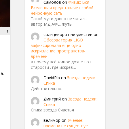
Самолов
on
Физик: Вся
Вселенная представляет собой
нейронную сеть
Такой мути давно не читал...
автор МД АФС. Жуть.
1
солнцеворот не уместен
on
Обсерватория LIGO
зафиксировала еще одно
искривление пространства-
времени
а почему всё живое дохнет от
старости . где искрев…
а.
DavidRib
on
Звезда недели:
Спика
Действительно.
Дмитрий
on
Звезда недели:
Спика
Спика звезда Счастья
велимор
on
Ученые:
времени не существует