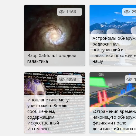
1166
2
Астрономы обнаруж
радиосигнал,
поступивший из
Взор Хаббла: Голодная
галактики похожей 
галактика
нашу
4998
Инопланетяне могут
уничтожить Землю
сообщением,
«Отражения времен
содержащим
наконец-то обнару
Искусственный
физиками после
Интеллект
десятилетий поиско